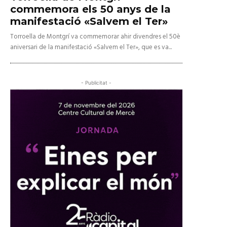
commemora els 50 anys de la
manifestació «Salvem el Ter»
Torroella de Montgrí va commemorar ahir divendres el 50è
aniversari de la manifestació «Salvem el Ter», que es va...
- Publicitat -