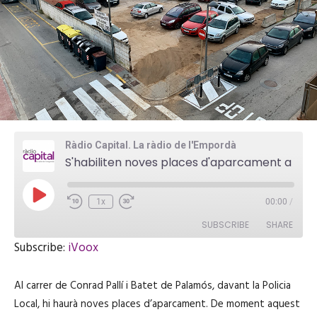
Ràdio Capital. La ràdio de l'Empordà
S'habiliten noves places d'aparcament a Palamós
P
1x
00:00
/
l
a
SUBSCRIBE
SHARE
y
E
Subscribe:
iVoox
p
i
SHARE
iVoox
s
Al carrer de Conrad Pallí i Batet de Palamós, davant la Policia
o
RSS FEED
d
LINK
Local, hi haurà noves places d’aparcament. De moment aquest
e