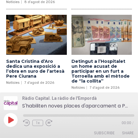
Notícies
8 d'agost de 2026
Santa Cristina d’Aro
Detingut a l’Hospitalet
dedica una exposició a
un home acusat de
l’obra en suro de l’artesà
participar en un furt a
Pere Ciurana
Torroella amb el mètode
de “la collita”
Notícies
7 d'agost de 2026
Notícies
7 d'agost de 2026
Ràdio Capital. La ràdio de l'Empordà
S'habiliten noves places d'aparcament a Palamós
Play
1x
00:00
/
Episode
SUBSCRIBE
SHARE