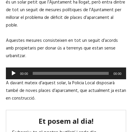
és un solar petit que l’Ajuntament ha llogat, però entra dintre
de tot un seguit de mesures polítiques de l’Ajuntament per
millorar el problema de dèficit de places d’aparcament al
EMBED
poble.
Aquestes mesures consisteixen en tot un seguit d’acords
amb propietaris per donar ús a terrenys que estan sense
urbanitzar.
R
00:00
00:00
e
A davant mateix d’aquest solar, la Policia Local disposarà
p
també de noves places d’aparcament, que actualment ja estan
r
en construcció.
o
d
u
c