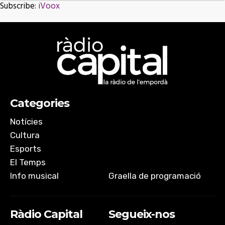
Subscribe:
iVoox
SHARE
iVoox
RSS FEED
LINK
EMBED
Categories
Notícies
Cultura
Esports
El Temps
Info musical
Graella de programació
Ràdio Capital
Segueix-nos