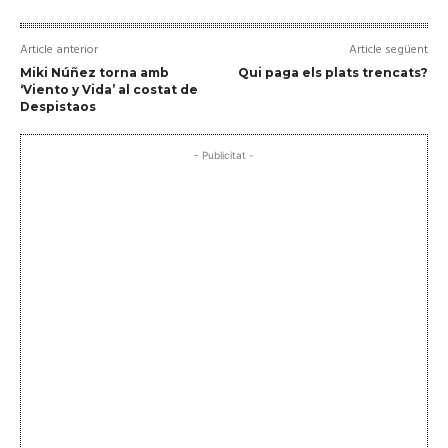
Article anterior
Article següent
Miki Núñez torna amb
Qui paga els plats trencats?
‘Viento y Vida’ al costat de
Despistaos
- Publicitat -