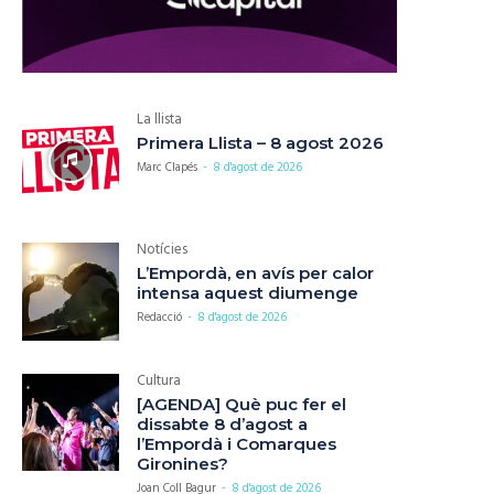
La llista
Primera Llista – 8 agost 2026
Marc Clapés
-
8 d'agost de 2026
Notícies
L’Empordà, en avís per calor
intensa aquest diumenge
Redacció
-
8 d'agost de 2026
Cultura
[AGENDA] Què puc fer el
dissabte 8 d’agost a
l’Empordà i Comarques
Gironines?
Joan Coll Bagur
-
8 d'agost de 2026