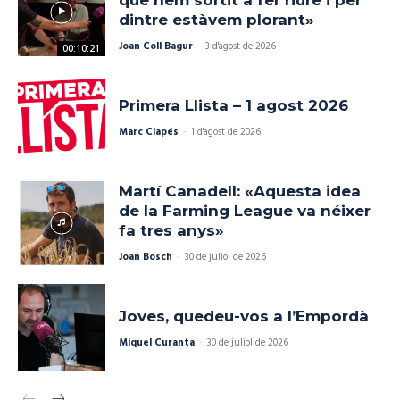
que hem sortit a fer riure i per
dintre estàvem plorant»
Joan Coll Bagur
-
3 d'agost de 2026
00:10:21
Primera Llista – 1 agost 2026
Marc Clapés
-
1 d'agost de 2026
Martí Canadell: «Aquesta idea
de la Farming League va néixer
fa tres anys»
Joan Bosch
-
30 de juliol de 2026
Joves, quedeu-vos a l’Empordà
Miquel Curanta
-
30 de juliol de 2026