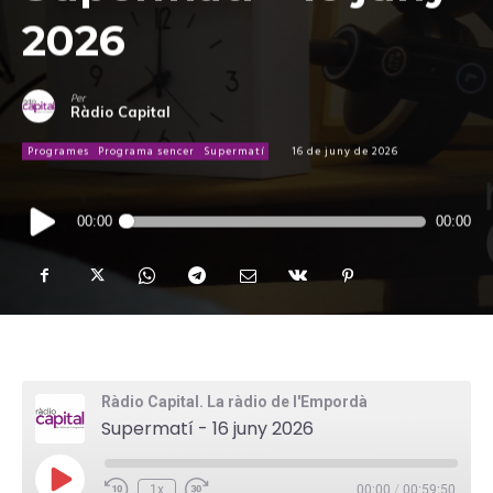
2026
Per
Ràdio Capital
Programes
Programa sencer
Supermatí
16 de juny de 2026
Reproductor
00:00
00:00
d'àudio
Ràdio Capital. La ràdio de l'Empordà
Supermatí - 16 juny 2026
P
1x
00:00
/
00:59:50