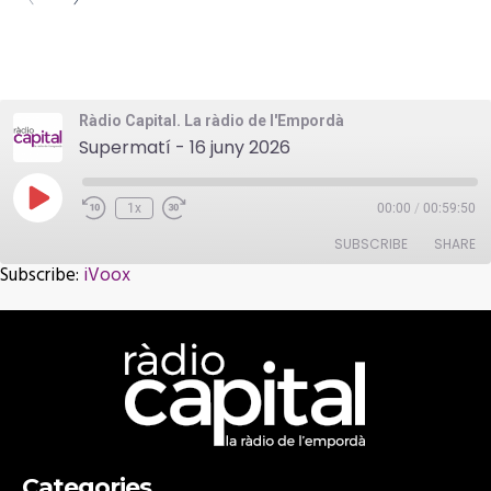
Ràdio Capital. La ràdio de l'Empordà
Supermatí - 16 juny 2026
Play
1x
00:00
/
00:59:50
Episode
SUBSCRIBE
SHARE
Subscribe:
iVoox
SHARE
iVoox
RSS FEED
LINK
EMBED
Categories