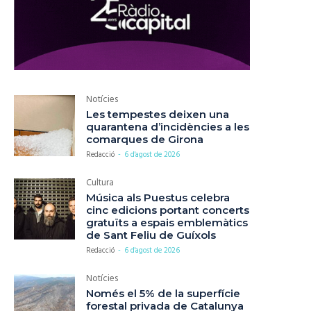
Notícies
Les tempestes deixen una
quarantena d’incidències a les
comarques de Girona
Redacció
-
6 d'agost de 2026
Cultura
Música als Puestus celebra
cinc edicions portant concerts
gratuïts a espais emblemàtics
de Sant Feliu de Guíxols
Redacció
-
6 d'agost de 2026
Notícies
Només el 5% de la superfície
forestal privada de Catalunya