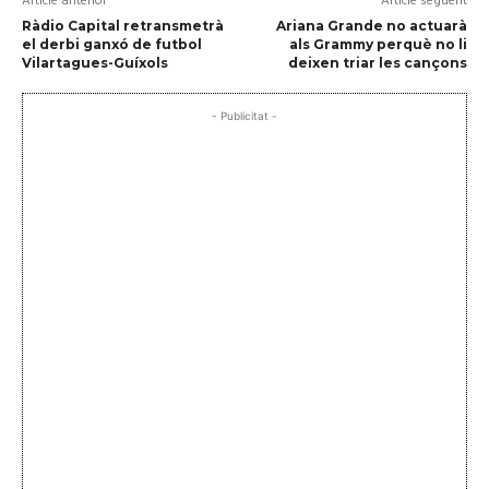
Article anterior
Article següent
Ràdio Capital retransmetrà
Ariana Grande no actuarà
el derbi ganxó de futbol
als Grammy perquè no li
Vilartagues-Guíxols
deixen triar les cançons
- Publicitat -