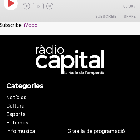
Play
1x
00:00
/
Episode
SUBSCRIBE
SHARE
Subscribe:
iVoox
SHARE
iVoox
RSS FEED
LINK
EMBED
Categories
Notícies
Cultura
Esports
El Temps
Info musical
Graella de programació