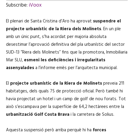
E
Subscribe:
iVoox
p
i
SHARE
iVoox
s
El plenari de Santa Cristina d’Aro ha aprovat
o
suspendre el
RSS FEED
d
LINK
projecte urbanístic de la Riera dels Molinets
. En un ple
e
amb un únic punt, s’ha acordat per majoria absoluta
desestimar l’aprovació definitiva del pla urbanístic del sector
SUD-13 “Riera dels Molinets” fins que la promotora, Inmobiliaria
EMBED
Mar SLU,
esmeni les deficiències i irregularitats
assenyalades
a l’informe emès per l’arquitecta municipal.
El
projecte urbanístic de la Riera de Molinets
preveia 211
habitatges, dels quals 75 de protecció oficial. Però també hi
havia projectat un hotel i un camp de golf de nou forats. Tot
això s’escampava per la superfície de 64,2 hectàrees entre la
urbanització Golf Costa Brava
i la carretera de Solius.
Aquesta suspensió però arriba perquè hi ha
forces