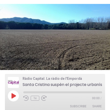
Ràdio Capital. La ràdio de l'Empordà
Santa Cristina suspèn el projecte urbanístic de la Riera dels Molinets
P
1x
00:00
/
l
a
SUBSCRIBE
SHARE
y