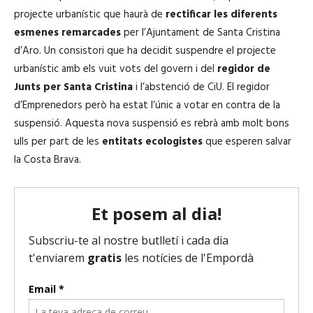
o
projecte urbanístic que haurà de
rectificar les diferents
r
esmenes remarcades
per l’Ajuntament de Santa Cristina
d
d’Aro. Un consistori que ha decidit suspendre el projecte
'
urbanístic amb els vuit vots del govern i del
regidor de
à
Junts per Santa Cristina
i l’abstenció de CiU. El regidor
u
d’Emprenedors però ha estat l’únic a votar en contra de la
d
suspensió. Aquesta nova suspensió es rebrà amb molt bons
i
ulls per part de les
entitats ecologistes
que esperen salvar
o
la Costa Brava.