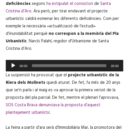
deficiències
segons
ha estipulat el consistori
de
Santa
Cristina d’Aro
. Ara però, per tirar endavant el projecte
urbanístic caldrà esmenar les diferents deficiències. Com per
exemple la necessària «actualització de l’estudi»
d’inundabilitat perquè
no correspon a la memòria del Pla
Urbanístic
. Narcís Palahí, regidor d’Urbanisme de Santa
Cristina d’Aro.
R
00:00
00:00
e
La suspensió ha provocat que el
projecte urbanístic de la
p
Riera dels Molinets
quedi aturat. De fet, fa més de 20 anys
r
que se’n parla i al maig es va aprovar la primera versió de la
o
proposta del pla parcial. De fet, mentre el plenari l’aprovava,
d
SOS Costa Brava denunciava la proposta d’aquest
u
plantejament urbanístic
.
c
t
La feina a partir d’ara serà d’Immobiliària Mar, la promotora del