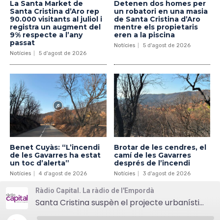
La Santa Market de
Detenen dos homes per
Santa Cristina d’Aro rep
un robatori en una masia
90.000 visitants al juliol i
de Santa Cristina d’Aro
registra un augment del
mentre els propietaris
9% respecte a l’any
eren a la piscina
passat
Notícies
5 d'agost de 2026
Notícies
5 d'agost de 2026
Benet Cuyàs: “L’incendi
Brotar de les cendres, el
de les Gavarres ha estat
camí de les Gavarres
un toc d’alerta”
després de l’incendi
Notícies
4 d'agost de 2026
Notícies
3 d'agost de 2026
Ràdio Capital. La ràdio de l'Empordà
Santa Cristina suspèn el projecte urbanístic de la Riera dels Molinets