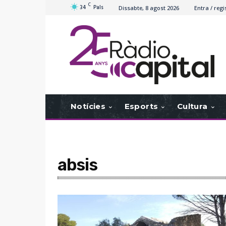
C
34
Pals
Dissabte, 8 agost 2026
Entra / regi
Notícies
Esports
Cultura
absis