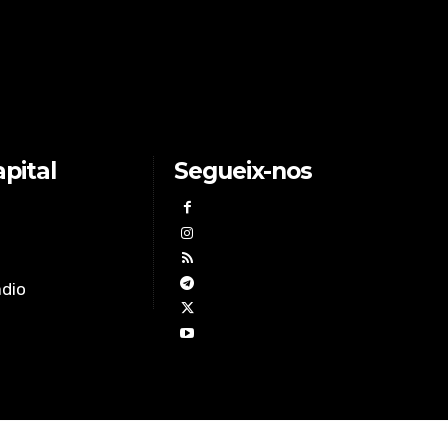
pital
Segueix-nos
àdio