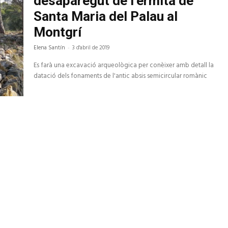
desaparegut de l’ermita de
Santa Maria del Palau al
Montgrí
Elena Santín
-
3 d'abril de 2019
Es farà una excavació arqueològica per conèixer amb detall la
datació dels fonaments de l'antic absis semicircular romànic