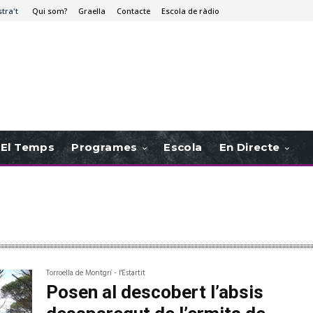
stra't
Qui som?
Graella
Contacte
Escola de ràdio
El Temps
Programes
Escola
En Directe
Torroella de Montgrí - l'Estartit
Posen al descobert l’absis