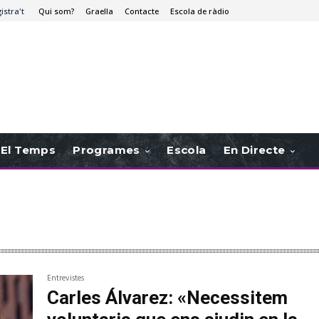
istra't
Qui som?
Graella
Contacte
Escola de ràdio
El Temps
Programes
Escola
En Directe
Entrevistes
Carles Álvarez: «Necessitem