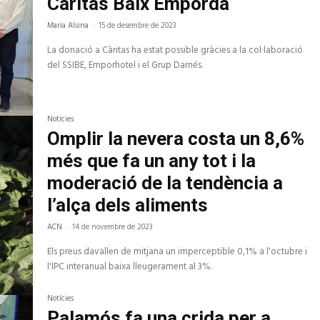
Càritas Baix Empordà
Maria Alsina
-
15 de desembre de 2023
La donació a Càritas ha estat possible gràcies a la col·laboració
del SSIBE, Emporhotel i el Grup Darnés.
Notícies
Omplir la nevera costa un 8,6%
més que fa un any tot i la
moderació de la tendència a
l’alça dels aliments
ACN
-
14 de novembre de 2023
Els preus davallen de mitjana un imperceptible 0,1% a l'octubre i
l'IPC interanual baixa lleugerament al 3%.
Notícies
Palamós fa una crida per a