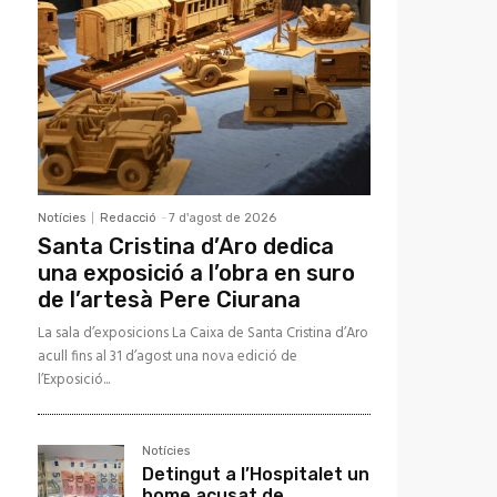
Notícies
Redacció
-
7 d'agost de 2026
Santa Cristina d’Aro dedica
una exposició a l’obra en suro
de l’artesà Pere Ciurana
La sala d’exposicions La Caixa de Santa Cristina d’Aro
acull fins al 31 d’agost una nova edició de
l’Exposició...
ap
Notícies
Detingut a l’Hospitalet un
ntar
home acusat de