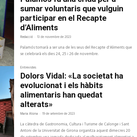
sumar voluntaris que vulguin
participar en el Recapte
d’Aliments
Redacció
-
13 de novembre de 2023
Palamós tornarà a ser una de les seus del Recapte d'Aliments que
se celebrarà els dies 24, 25 i 26 de novembre.
Entrevistes
Dolors Vidal: «La societat ha
evolucionat i els hàbits
alimentaris han quedat
alterats»
Maria Alsina
-
19 de setembre de 2023
La càtedra de Gastronomia, Cultura i Turisme de Calonge i Sant
Antoni de la Universitat de Girona organitza aquest dimecres 20