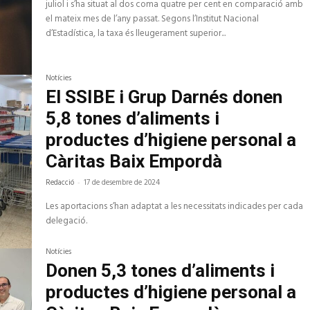
juliol i s’ha situat al dos coma quatre per cent en comparació amb
disminui
el
el mateix mes de l’any passat. Segons l’Institut Nacional
volum.
d’Estadística, la taxa és lleugerament superior...
Notícies
El SSIBE i Grup Darnés donen
5,8 tones d’aliments i
productes d’higiene personal a
Càritas Baix Empordà
Redacció
-
17 de desembre de 2024
Les aportacions s’han adaptat a les necessitats indicades per cada
delegació.
Notícies
Donen 5,3 tones d’aliments i
productes d’higiene personal a