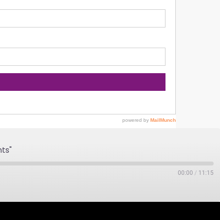
nts"
00:00
/
11:15