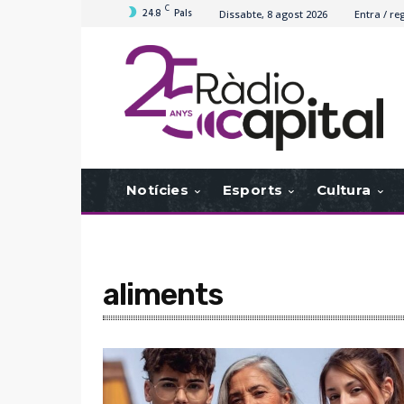
C
24.8
Pals
Dissabte, 8 agost 2026
Entra / reg
Notícies
Esports
Cultura
aliments