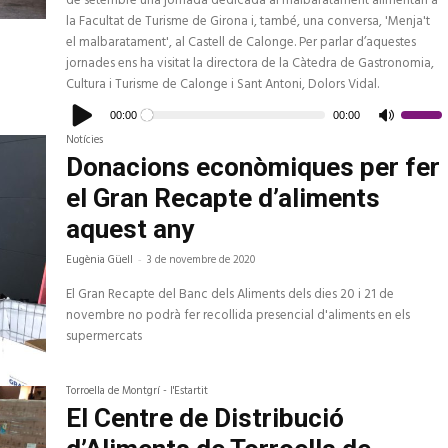
de setembre una jornada dedicada al malbaratament alimentari a
la Facultat de Turisme de Girona i, també, una conversa, 'Menja't
el malbaratament', al Castell de Calonge. Per parlar d’aquestes
jornades ens ha visitat la directora de la Càtedra de Gastronomia,
Cultura i Turisme de Calonge i Sant Antoni, Dolors Vidal.
Reproductor
d'àudio
00:00
00:00
Feu
servir
Notícies
les
tecles
Donacions econòmiques per fer
de
fletxa
el Gran Recapte d’aliments
cap
amunt/c
avall
aquest any
per
a
Eugènia Güell
-
3 de novembre de 2020
increme
o
disminui
El Gran Recapte del Banc dels Aliments dels dies 20 i 21 de
el
volum.
novembre no podrà fer recollida presencial d'aliments en els
supermercats
Torroella de Montgrí - l'Estartit
El Centre de Distribució