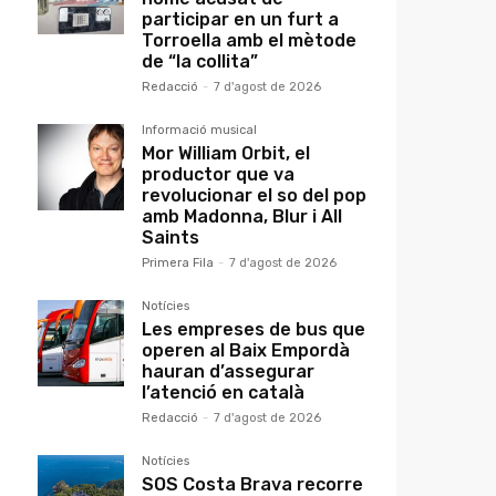
r
participar en un furt a
Torroella amb el mètode
de “la collita”
Redacció
-
7 d'agost de 2026
Informació musical
Mor William Orbit, el
productor que va
revolucionar el so del pop
amb Madonna, Blur i All
Saints
Primera Fila
-
7 d'agost de 2026
Notícies
Les empreses de bus que
operen al Baix Empordà
hauran d’assegurar
l’atenció en català
Redacció
-
7 d'agost de 2026
Notícies
SOS Costa Brava recorre