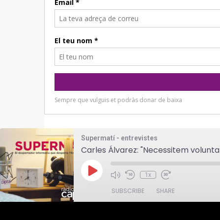
Supermatí - entrevistes
Carles Álvarez: "Necessitem volunta
Play
1x
Episode
SUBSCRIBE
SHARE