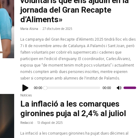
voluntaris que ens ajudin en la
jornada del Gran Recapte
d’Aliments»
Maria Alsina
-
27 d'octubre de 2025
La campanya del Gran Recapte d’Aliments 2025 tindrà lloc els dies
7 i 8 de novembre arreu de Catalunya. A Palamós i Sant Joan, però
falten voluntaris per cobrir els supermercats i cadenes que
participen en l'edició d'enguany. El coordinador, Carles Álvarez,
exposa que “de moment tenim molt pocs voluntaris” i actualment
només compten amb dues persones inscrites, mentre esperen
saber si comptaran amb alumnes de l'institut de Palamós.
Reproductor
d'àudio
00:00
00:00
Feu
servir
Notícies
les
tecles
La inflació a les comarques
de
fletxa
gironines puja al 2,4% al juliol
cap
amunt/c
avall
Redacció
-
13 d'agost de 2025
per
a
increme
La inflació a les comarques gironines ha pujat dues dècimes al
o