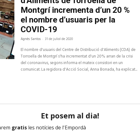
d’Aliments de Torroella de
Montgrí incrementa d’un 20 %
el nombre d’usuaris per la
COVID-19
Agnès Santos
-
31 de juliol de 2020
El nombre d'usuaris del Centre de Distribució d'Aliments (CDA) de
Torroella de Montgrí s'ha incrementat d'un 20% arran de la crisi
del coronavirus, segons informa el mateix consistori en un
comunicat. La regidora d'Acció Social, Anna Bonada, ha explicat...