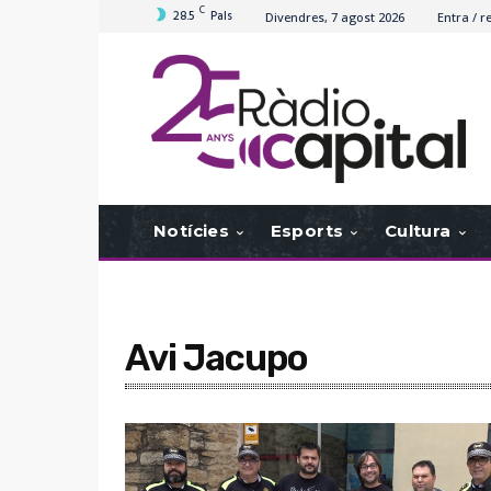
C
28.5
Pals
Divendres, 7 agost 2026
Entra / r
Notícies
Esports
Cultura
Avi Jacupo