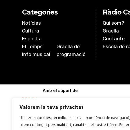
Categories
Ràdio Ca
Notícies
Qui som?
Cultura
Graella
Esports
Contacte
El Temps
Graella de
Escola de r
Info musical
programació
Amb el suport de
Valorem la teva privacitat
Utilitzem cookies per millorar la teva experiència de navegació
oferir contingut personalitzat, i analitzar el nostre trànsit. En fer