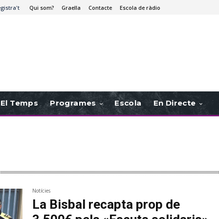
egistra't
Qui som?
Graella
Contacte
Escola de ràdio
El Temps
Programes
Escola
En Directe
Notícies
La Bisbal recapta prop de