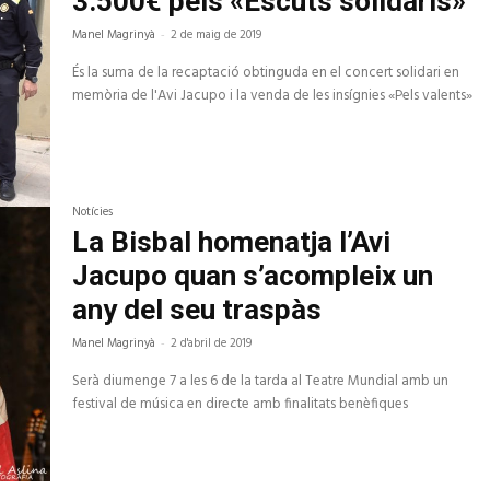
3.500€ pels «Escuts solidaris»
Manel Magrinyà
-
2 de maig de 2019
És la suma de la recaptació obtinguda en el concert solidari en
memòria de l'Avi Jacupo i la venda de les insígnies «Pels valents»
Notícies
La Bisbal homenatja l’Avi
Jacupo quan s’acompleix un
any del seu traspàs
Manel Magrinyà
-
2 d'abril de 2019
Serà diumenge 7 a les 6 de la tarda al Teatre Mundial amb un
festival de música en directe amb finalitats benèfiques