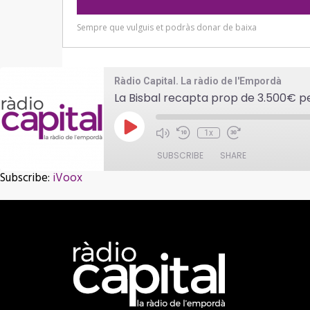
Ràdio Capital. La ràdio de l'Empordà
La Bisbal recapta prop de 3.500€ pel
Play
1x
Episode
SUBSCRIBE
SHARE
Subscribe:
iVoox
SHARE
iVoox
RSS FEED
LINK
EMBED