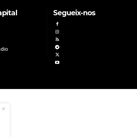
pital
Segueix-nos
àdio
,