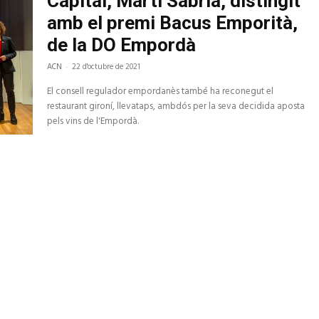
Capital, Martí Sabrià, distingit
amb el premi Bacus Emporità,
de la DO Empordà
ACN
-
22 d'octubre de 2021
El consell regulador empordanès també ha reconegut el
restaurant gironí, llevataps, ambdós per la seva decidida aposta
pels vins de l'Empordà.