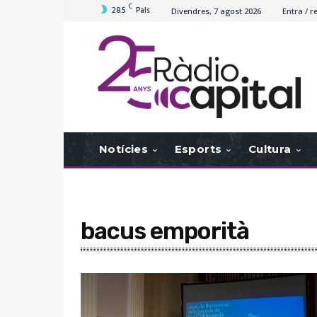
C
28.5
Pals
Divendres, 7 agost 2026
Entra / r
Notícies
Esports
Cultura
bacus emporità