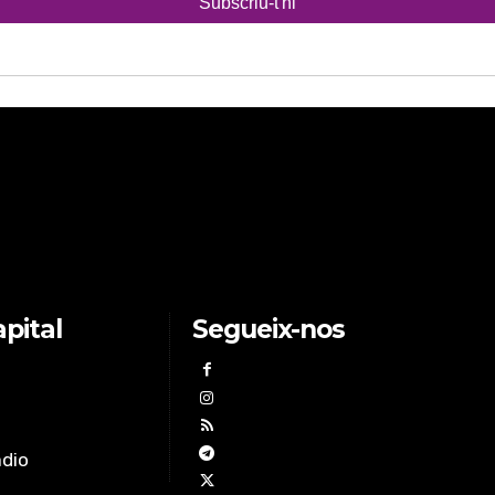
pital
Segueix-nos
àdio