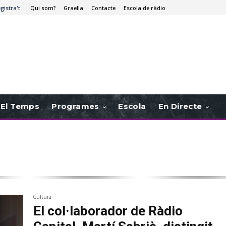
egistra't
Qui som?
Graella
Contacte
Escola de ràdio
El Temps
Programes
Escola
En Directe
Cultura
El col·laborador de Ràdio