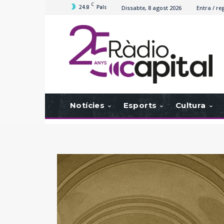
C
24.8
Pals
Dissabte, 8 agost 2026
Entra / reg
Notícies
Esports
Cultura