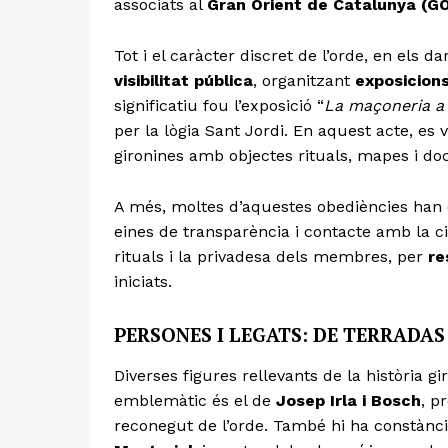
associats al
Gran Orient de Catalunya (G
Tot i el caràcter discret de l’orde, en els 
visibilitat pública
, organitzant
exposicions
significatiu fou l’exposició “
La maçoneria a 
per la lògia Sant Jordi. En aquest acte, es 
gironines amb objectes rituals, mapes i do
A més, moltes d’aquestes obediències ha
eines de transparència i contacte amb la c
rituals i la privadesa dels membres, per
re
iniciats.
PERSONES I LEGATS: DE TERRADAS
Diverses figures rellevants de la història 
emblemàtic és el de
Josep Irla i Bosch
, p
reconegut de l’orde. També hi ha constàn