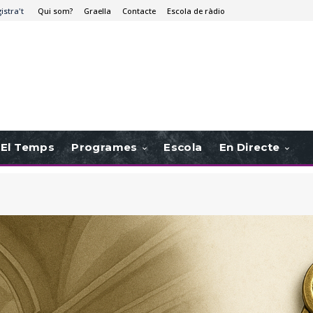
istra't
Qui som?
Graella
Contacte
Escola de ràdio
El Temps
Programes
Escola
En Directe