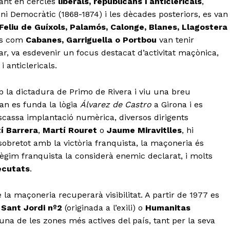
lant en cercles
liberals, republicans i anticlericals
,
i Democràtic (1868-1874) i les dècades posteriors, es van
 Feliu de Guíxols, Palamós, Calonge, Blanes, Llagostera
its com
Cabanes, Garriguella o Portbou
van tenir
r, va esdevenir un focus destacat d’activitat maçònica,
 anticlericals.
b la dictadura de Primo de Rivera i viu una breu
uan es funda la lògia
Álvarez de Castro
a Girona i es
escassa implantació numèrica, diversos dirigents
í Barrera
,
Martí Rouret
o
Jaume Miravitlles
, hi
 sobretot amb la victòria franquista, la maçoneria és
ègim franquista la considerà enemic declarat, i molts
ecutats
.
 la maçoneria recuperarà visibilitat. A partir de 1977 es
a
Sant Jordi nº2
(originada a l’exili) o
Humanitas
 una de les zones més actives del país, tant per la seva