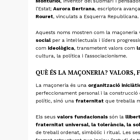
Monturiol
, inventor del submarí i pensado
l’Estat;
Aurora Bertrana
, escriptora avanç
Rouret
, vinculats a Esquerra Republicana.
Aquests noms mostren com la maçoneria v
social
per a intel·lectuals i líders progress
com
ideològica
, transmetent valors com
l
cultura, la política i l’associacionisme.
QUÈ ÉS LA MAÇONERIA? VALORS, 
La maçoneria és una
organització iniciàti
perfeccionament personal i la construcció 
polític, sinó una
fraternitat
que treballa mi
Els seus
valors fundacionals
són la
llibe
fraternitat universal, la tolerància, la so
de treball ordenat, simbòlic i ritual. Les 