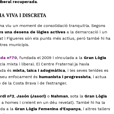
liberal recuperada
.
A VIVA I DISCRETA
ona viu un moment de consolidació tranquil·la. Segons
s una desena de lògies actives
a la demarcació i un
at i Figueres són els punts més actius, però també hi ha
ltres municipis.
ada nº70
, fundada el 2009 i vinculada a la
Gran Lògia
ia mixta i liberal. El Centre Fraternal ja havia
lada és
mixta, laica i adogmàtica
, i les seves tenides es
El seu enfocament és
humanista i progressista
, i actua
e la Costa Brava i de l’estranger.
rdi nº2
,
Jasón (Jasori)
o
Nahman
, sota la
Gran Lògia
 a homes i creient en un déu revelat). També hi ha la
ada a la
Gran Lògia Femenina d’Espanya
, i altres tallers