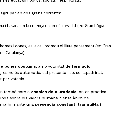
mes ètics, simbòlics, socials i espirituals.
 agrupar en dos grans corrents:
ina i basada en la creença en un déu revelat (ex: Gran Lògia
homes i dones, és laica i promou el lliure pensament (ex: Gran
de Catalunya).
 de bones costums
, amb voluntat de
formació,
ngrés no és automàtic: cal presentar-se, ser apadrinat,
t per votació.
tuen també com a
escoles de ciutadania
, on es practica
rofunda sobre els valors humans. Sense ànim de
neria hi manté una
presència constant, tranquil·la i