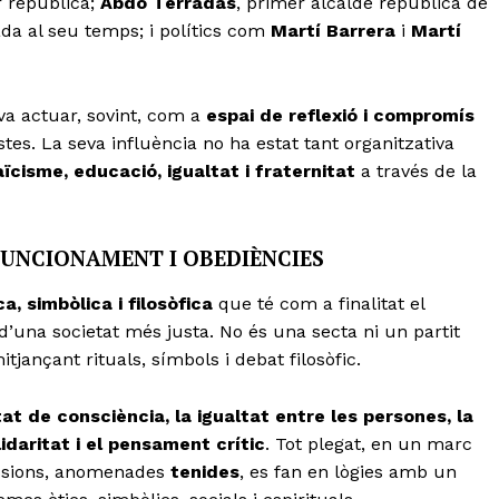
r republicà;
Abdó Terradas
, primer alcalde republicà de
ada al seu temps; i polítics com
Martí Barrera
i
Martí
a actuar, sovint, com a
espai de reflexió i compromís
istes. La seva influència no ha estat tant organitzativa
aïcisme, educació, igualtat i fraternitat
a través de la
FUNCIONAMENT I OBEDIÈNCIES
ca, simbòlica i filosòfica
que té com a finalitat el
d’una societat més justa. No és una secta ni un partit
tjançant rituals, símbols i debat filosòfic.
rtat de consciència, la igualtat entre les persones, la
lidaritat i el pensament crític
. Tot plegat, en un marc
sessions, anomenades
tenides
, es fan en lògies amb un