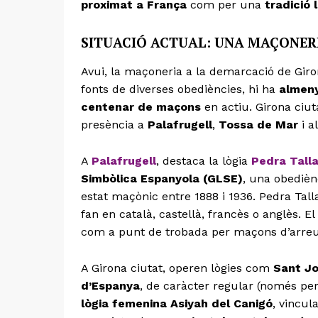
proximat a França
com per una
tradició 
SITUACIÓ ACTUAL: UNA MAÇONERI
Avui, la maçoneria a la demarcació de Gir
fonts de diverses obediències, hi ha
almeny
centenar de maçons
en actiu. Girona ciut
presència a
Palafrugell
,
Tossa de Mar
i a
A
Palafrugell
, destaca la lògia
Pedra Tall
Simbòlica Espanyola (GLSE)
, una obediènc
estat maçònic entre 1888 i 1936. Pedra Tal
fan en català, castellà, francès o anglès. 
com a punt de trobada per maçons d’arreu d
A Girona ciutat, operen lògies com
Sant Jo
d’Espanya
, de caràcter regular (només per
lògia femenina Asiyah del Canigó
, vincul