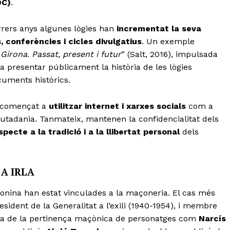
OC)
.
darrers anys algunes lògies han
incrementat la seva
, conferències i cicles divulgatius
. Un exemple
Girona. Passat, present i futur
” (Salt, 2016), impulsada
va presentar públicament la història de les lògies
cuments històrics.
n començat a
utilitzar internet i xarxes socials
com a
iutadania. Tanmateix, mantenen la confidencialitat dels
specte a la tradició i a la llibertat personal
dels
 A IRLA
gironina han estat vinculades a la maçoneria. El cas més
resident de la Generalitat a l’exili (1940-1954), i membre
cia de la pertinença maçònica de personatges com
Narcís