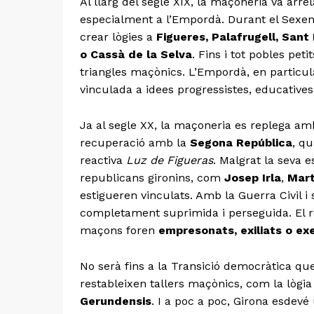
Al llarg del segle XIX, la maçoneria va arre
especialment a l’Empordà. Durant el Sexenn
crear lògies a
Figueres, Palafrugell, Sant
o Cassà de la Selva
. Fins i tot pobles pet
triangles maçònics. L’Empordà, en particula
vinculada a idees progressistes, educatives i
Ja al segle XX, la maçoneria es replega am
recuperació amb la
Segona República
, q
reactiva
Luz de Figueras
. Malgrat la seva 
republicans gironins, com
Josep Irla
,
Mart
estigueren vinculats. Amb la Guerra Civil i
completament suprimida i perseguida. El r
maçons foren
empresonats, exiliats o ex
No serà fins a la Transició democràtica que
restableixen tallers maçònics, com la lògi
Gerundensis
. I a poc a poc, Girona esdevé