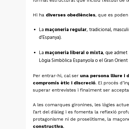
format estructurat que inclou l’estudi de te
Hi ha
diverses obediències
, que es poden
La
maçoneria regular
, tradicional, mascul
d’Espanya).
La
maçoneria liberal o mixta
, que admet 
Lògia Simbòlica Espanyola o el Gran Orient 
Per entrar-hi, cal ser
una persona lliure i
compromís ètic i discreció
. El procés d’i
superar entrevistes i finalment ser accepta
A les comarques gironines, les lògies ac
l’art del diàleg i es fomenta la reflexió p
protagonisme ni de proselitisme, la maço
constructiva
.