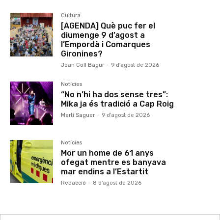
Cultura
[AGENDA] Què puc fer el
diumenge 9 d’agost a
l’Empordà i Comarques
Gironines?
Joan Coll Bagur
-
9 d'agost de 2026
Notícies
“No n’hi ha dos sense tres”:
Mika ja és tradició a Cap Roig
Martí Saguer
-
9 d'agost de 2026
Notícies
Mor un home de 61 anys
ofegat mentre es banyava
mar endins a l’Estartit
Redacció
-
8 d'agost de 2026