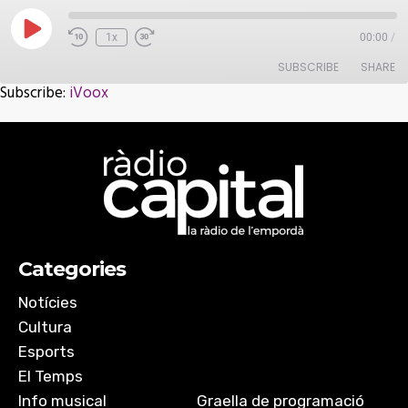
Play
1x
00:00
/
Episode
SUBSCRIBE
SHARE
Subscribe:
iVoox
SHARE
iVoox
RSS FEED
LINK
EMBED
Categories
Notícies
Cultura
Esports
El Temps
Info musical
Graella de programació