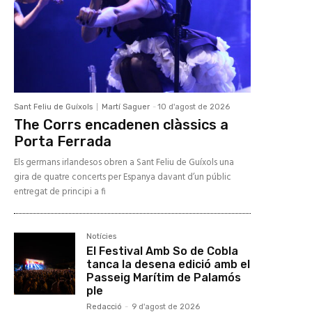
Sant Feliu de Guíxols
Martí Saguer
-
10 d'agost de 2026
The Corrs encadenen clàssics a
Porta Ferrada
Els germans irlandesos obren a Sant Feliu de Guíxols una
gira de quatre concerts per Espanya davant d’un públic
entregat de principi a fi
Notícies
El Festival Amb So de Cobla
tanca la desena edició amb el
Passeig Marítim de Palamós
ple
Redacció
-
9 d'agost de 2026