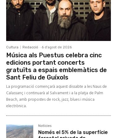
Cultura
Redacció
-
6 d'agost de 2026
Música als Puestus celebra cinc
edicions portant concerts
gratuïts a espais emblemàtics de
Sant Feliu de Guíxols
La programació començarà aquest dissabte a les Naus de
Calassanç i continuarà al Salvament i a la platja de Palm
Beach, amb propostes de rock, jazz, blues i música
electrònica.
Notícies
Només el 5% de la superfície