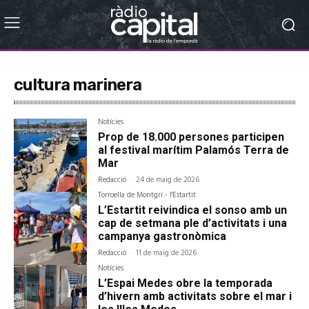
cultura marinera
Notícies
Prop de 18.000 persones participen
al festival marítim Palamós Terra de
Mar
Redacció
-
24 de maig de 2026
Torroella de Montgrí - l'Estartit
L’Estartit reivindica el sonso amb un
cap de setmana ple d’activitats i una
campanya gastronòmica
Redacció
-
11 de maig de 2026
Notícies
L’Espai Medes obre la temporada
d’hivern amb activitats sobre el mar i