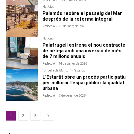
Redacció
31 de març de 2026
Notícies
Palamós reobre el passeig del Mar
després de la reforma integral
Redacció
-
20 de març de 2026
Notícies
Palafrugell estrena el nou contracte
de neteja amb una inversió de més
de 7 milions anuals
Redacció
-
14 de gener de 2026
Torroella de Montgrí - l'Estartit
L’Estartit obre un procés participatiu
per millorar l’espai públic i la qualitat
urbana
Redacció
-
7 de gener de 2026
1
2
3