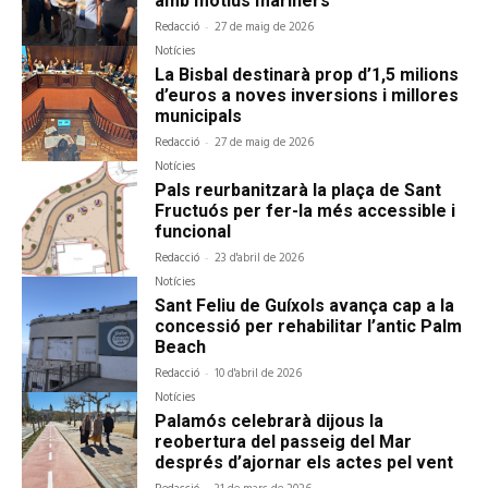
amb motius mariners
Redacció
-
27 de maig de 2026
Notícies
La Bisbal destinarà prop d’1,5 milions
d’euros a noves inversions i millores
municipals
Redacció
-
27 de maig de 2026
Notícies
Pals reurbanitzarà la plaça de Sant
Fructuós per fer-la més accessible i
funcional
Redacció
-
23 d'abril de 2026
Notícies
Sant Feliu de Guíxols avança cap a la
concessió per rehabilitar l’antic Palm
Beach
Redacció
-
10 d'abril de 2026
Notícies
Palamós celebrarà dijous la
reobertura del passeig del Mar
després d’ajornar els actes pel vent
-