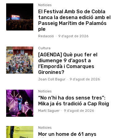
Notícies
El Festival Amb So de Cobla
tanca la desena edició amb el
Passeig Marítim de Palamós
ple
Redacció
-
9 d'agost de 2026
Cultura
[AGENDA] Què puc fer el
diumenge 9 d’agost a
l’Empordà i Comarques
Gironines?
Joan Coll Bagur
-
9 d'agost de 2026
Notícies
“No n’hi ha dos sense tres”:
Mika ja és tradició a Cap Roig
Martí Saguer
-
9 d'agost de 2026
Notícies
Mor un home de 61 anys