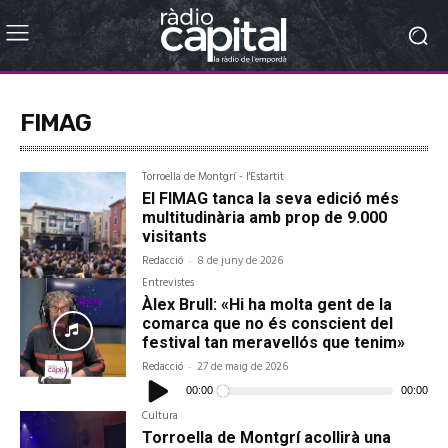
FIMAG
Torroella de Montgrí - l'Estartit
El FIMAG tanca la seva edició més
multitudinària amb prop de 9.000
visitants
Redacció
-
8 de juny de 2026
Entrevistes
Àlex Brull: «Hi ha molta gent de la
comarca que no és conscient del
festival tan meravellós que tenim»
Redacció
-
27 de maig de 2026
Reproductor
d'àudio
00:00
00:00
Cultura
Torroella de Montgrí acollirà una