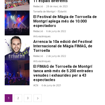
11 espais diferents
Redacció
-
28 de març de 2023
Torroella de Montgrí - l'Estartit
El Festival de Màgia de Torroella de
Montgrí aplega més de 10.000
espectadors
Redacció
-
6 de juny de 2022
Arts escèniques
Arrenca la 10a edició del Festival
Internacional de Màgia FIMAG, de
Torroella
Redacció
-
2 de juny de 2022
Arts escèniques
El FIMAG de Torroella de Montgrí
tanca amb més de 5.200 entrades
venudes i exhaurides per a 43
espectacles
ACN
-
6 de juny de 2021
1
2
3