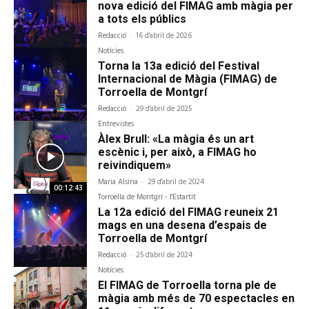
nova edició del FIMAG amb màgia per
a tots els públics
Redacció
-
16 d'abril de 2026
Notícies
Torna la 13a edició del Festival
Internacional de Màgia (FIMAG) de
Torroella de Montgrí
Redacció
-
29 d'abril de 2025
Entrevistes
Àlex Brull: «La màgia és un art
escènic i, per això, a FIMAG ho
reivindiquem»
Maria Alsina
-
29 d'abril de 2024
00:12:43
Torroella de Montgrí - l'Estartit
La 12a edició del FIMAG reuneix 21
mags en una desena d’espais de
Torroella de Montgrí
Redacció
-
25 d'abril de 2024
Notícies
El FIMAG de Torroella torna ple de
màgia amb més de 70 espectacles en