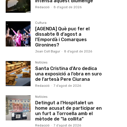
intensa aquest diumenge
Redacció
-
8 d'agost de 2026
Cultura
[AGENDA] Què puc fer el
dissabte 8 d’agost a
l’Empordà i Comarques
Gironines?
Joan Coll Bagur
-
8 d'agost de 2026
Notícies
Santa Cristina d’Aro dedica
una exposició a l’obra en suro
de l’artesà Pere Ciurana
Redacció
-
7 d'agost de 2026
Notícies
Detingut a l’Hospitalet un
home acusat de participar en
un furt a Torroella amb el
mètode de “la collita”
Redacció
-
7 d'agost de 2026