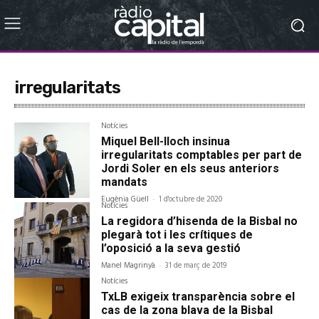
irregularitats
Notícies
Miquel Bell-lloch insinua
irregularitats comptables per part de
Jordi Soler en els seus anteriors
mandats
Eugènia Güell
-
1 d'octubre de 2020
Notícies
La regidora d’hisenda de la Bisbal no
plegarà tot i les crítiques de
l’oposició a la seva gestió
Manel Magrinyà
-
31 de març de 2019
Notícies
TxLB exigeix transparència sobre el
cas de la zona blava de la Bisbal