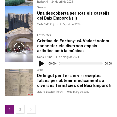
Redacció
-
24 d'abril de 2025
General
Una descoberta per tots els castells
del Baix Empordà (II)
Carla Saló Pujol
-
7 d'agost de 2024
Entrevistes
Cristina de Fortuny: «A Vadart volem
connectar els diversos espais
artístics amb la música»
Maria Alsina
-
19 de maig de 2023
Reproductor
d'àudio
00:00
00:00
Jafre
Detingut per fer servir receptes
falses per obtenir medicaments a
diverses farmàcies del Baix Empordà
Gerard Escaich Folch
-
10 de març de 2020
1
2