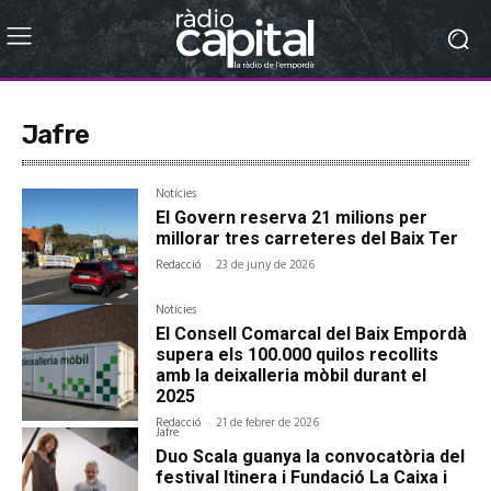
Jafre
Notícies
El Govern reserva 21 milions per
millorar tres carreteres del Baix Ter
Redacció
-
23 de juny de 2026
Notícies
El Consell Comarcal del Baix Empordà
supera els 100.000 quilos recollits
amb la deixalleria mòbil durant el
2025
Redacció
-
21 de febrer de 2026
Jafre
Duo Scala guanya la convocatòria del
festival Itinera i Fundació La Caixa i