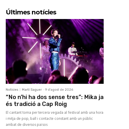
Últimes notícies
Notícies
Martí Saguer
-
9 d'agost de 2026
“No n’hi ha dos sense tres”: Mika ja
és tradició a Cap Roig
El cantant torna per tercera vegada al festival amb una hora
i mitja de pop, ball i contacte constant amb un públic
arribat de diversos països