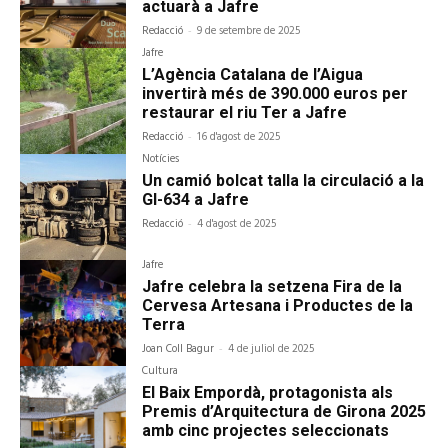
actuarà a Jafre
Redacció
-
9 de setembre de 2025
Jafre
L’Agència Catalana de l’Aigua
invertirà més de 390.000 euros per
restaurar el riu Ter a Jafre
Redacció
-
16 d'agost de 2025
Notícies
Un camió bolcat talla la circulació a la
GI-634 a Jafre
Redacció
-
4 d'agost de 2025
Jafre
Jafre celebra la setzena Fira de la
Cervesa Artesana i Productes de la
Terra
Joan Coll Bagur
-
4 de juliol de 2025
Cultura
El Baix Empordà, protagonista als
Premis d’Arquitectura de Girona 2025
amb cinc projectes seleccionats