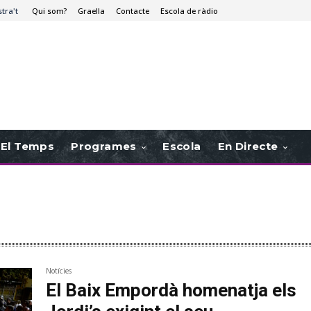
stra't
Qui som?
Graella
Contacte
Escola de ràdio
El Temps
Programes
Escola
En Directe
Notícies
El Baix Empordà homenatja els