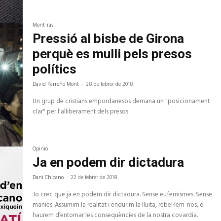
Mont-ras
Pressió al bisbe de Girona
perquè es mulli pels presos
polítics
David Parreño Mont
-
28 de febrer de 2018
Un grup de cristians empordanesos demana un "posicionament
clar" per l'alliberament dels presos
Opinió
Ja en podem dir dictadura
Dani Chicano
-
22 de febrer de 2018
Jo crec que ja en podem dir dictadura. Sense eufemismes. Sense
manies. Assumim la realitat i endurim la lluita, rebel·lem-nos, o
haurem d’entomar les conseqüències de la nostra covardia.