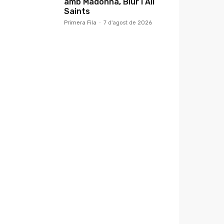
amb Madonna, Blur i All
Saints
Primera Fila
-
7 d'agost de 2026