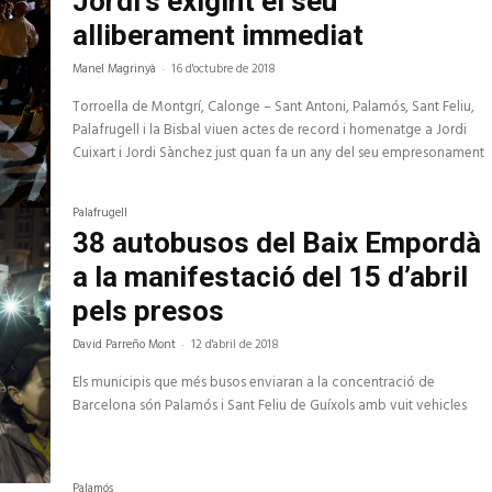
Jordi’s exigint el seu
alliberament immediat
Manel Magrinyà
-
16 d'octubre de 2018
Torroella de Montgrí, Calonge – Sant Antoni, Palamós, Sant Feliu,
Palafrugell i la Bisbal viuen actes de record i homenatge a Jordi
Cuixart i Jordi Sànchez just quan fa un any del seu empresonament
Palafrugell
38 autobusos del Baix Empordà
a la manifestació del 15 d’abril
pels presos
David Parreño Mont
-
12 d'abril de 2018
Els municipis que més busos enviaran a la concentració de
Barcelona són Palamós i Sant Feliu de Guíxols amb vuit vehicles
Palamós