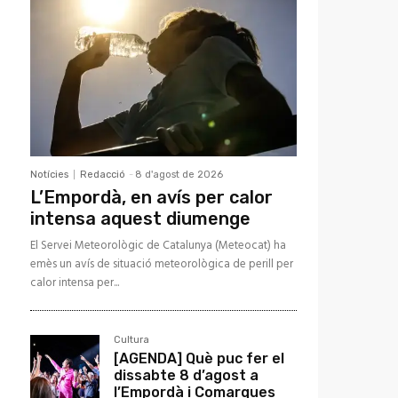
Notícies
Redacció
-
8 d'agost de 2026
L’Empordà, en avís per calor
intensa aquest diumenge
El Servei Meteorològic de Catalunya (Meteocat) ha
emès un avís de situació meteorològica de perill per
calor intensa per...
Cultura
[AGENDA] Què puc fer el
dissabte 8 d’agost a
l’Empordà i Comarques