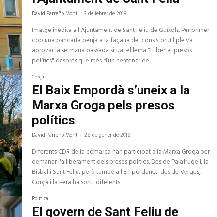
David Parreño Mont
-
3 de febrer de 2018
Imatge inèdita a l'Ajuntament de Sant Feliu de Guíxols. Per primer
cop una pancarta penja a la façana del consistori. El ple va
aprovar la setmana passada situar el lema "Llibertat presos
polítics" després que més d’un centenar de...
Corçà
El Baix Empordà s’uneix a la
Marxa Groga pels presos
polítics
David Parreño Mont
-
28 de gener de 2018
Diferents CDR de la comarca han participat a la Marxa Groga per
demanar l'alliberament dels presos polítics. Des de Palafrugell, la
Bisbal i Sant Feliu, però també a l'Empordanet des de Verges,
Corçà i la Pera ha sortit diferents...
Política
El govern de Sant Feliu de