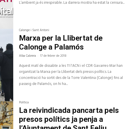
L’ambient ja és irrespirable. La darrera mostra ha estat la censura...
Calonge i Sant Antoni
Marxa per la Llibertat de
Calonge a Palamós
Alba Cabrera
-
17 de febrer de 2018
Aquest matí de dissabte a les 11 l'ACN i el CDR Gavarres-Mar han
organitzat la Marxa per la Llibertat dels presos polítics. La
concentració ha sortit des de la Torre Valentina (Calonge) fins al
passeig de Palamós, on hi ha...
Política
La reivindicada pancarta pels
presos polítics ja penja a
l’Ajuntament de Sant Feliu