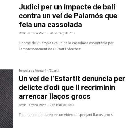
Judici per un impacte de balí
contra un veí de Palamós que
feia una cassolada
David Parreño Mont
-
20 de març de 2018
L'home de 75 anys es va unir a la cassolada espontània per
l'empresonament de Cuixart i Sànchez
Torroella de Montgrí - l'Estartit
Un veí de l’Estartit denuncia per
delicte d’odi que li recriminin
arrencar llaços grocs
David Parreño Mont
-
9 de març de 2018
El denunciant apareix en un vídeo despenjant llaços grocs