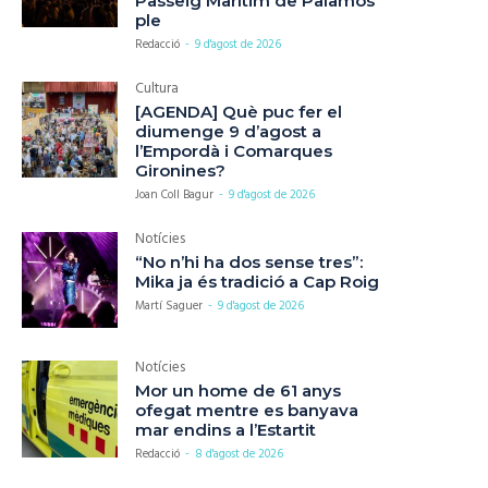
Passeig Marítim de Palamós
ple
Redacció
-
9 d'agost de 2026
Cultura
[AGENDA] Què puc fer el
diumenge 9 d’agost a
l’Empordà i Comarques
Gironines?
Joan Coll Bagur
-
9 d'agost de 2026
Notícies
“No n’hi ha dos sense tres”:
Mika ja és tradició a Cap Roig
Martí Saguer
-
9 d'agost de 2026
Notícies
Mor un home de 61 anys
ofegat mentre es banyava
mar endins a l’Estartit
Redacció
-
8 d'agost de 2026