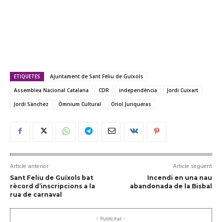
ETIQUETES
Ajuntament de Sant Feliu de Guíxols
Assemblea Nacional Catalana
CDR
independència
Jordi Cuixart
Jordi Sànchez
Òmnium Cultural
Oriol Junqueras
Article anterior
Article següent
Sant Feliu de Guíxols bat
Incendi en una nau
rècord d’inscripcions a la
abandonada de la Bisbal
rua de carnaval
- Publicitat -