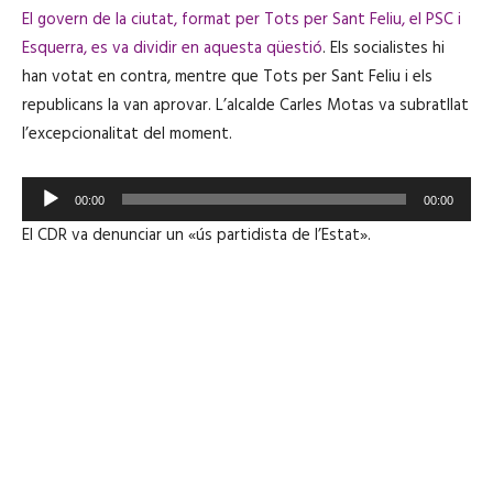
El govern de la ciutat, format per Tots per Sant Feliu, el PSC i
Esquerra, es va dividir en aquesta qüestió
. Els socialistes hi
han votat en contra, mentre que Tots per Sant Feliu i els
republicans la van aprovar. L’alcalde Carles Motas va subratllat
l’excepcionalitat del moment.
R
00:00
00:00
e
El CDR va denunciar un «ús partidista de l’Estat».
p
r
o
d
u
c
t
o
r