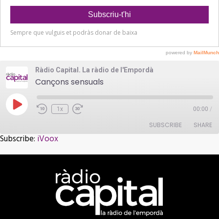
Ràdio Capital. La ràdio de l'Empordà
Cançons sensuals
Play
1x
00:00
/
Episode
SUBSCRIBE
SHARE
Subscribe:
iVoox
SHARE
iVoox
RSS FEED
LINK