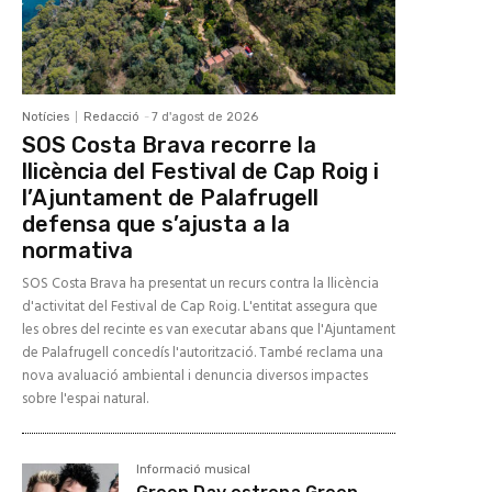
Notícies
Redacció
-
7 d'agost de 2026
SOS Costa Brava recorre la
llicència del Festival de Cap Roig i
l’Ajuntament de Palafrugell
defensa que s’ajusta a la
normativa
SOS Costa Brava ha presentat un recurs contra la llicència
d'activitat del Festival de Cap Roig. L'entitat assegura que
les obres del recinte es van executar abans que l'Ajuntament
de Palafrugell concedís l'autorització. També reclama una
nova avaluació ambiental i denuncia diversos impactes
sobre l'espai natural.
Informació musical