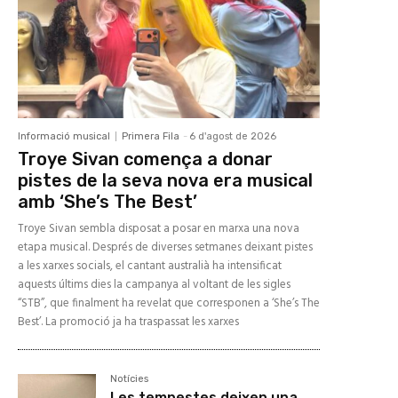
Informació musical
Primera Fila
-
6 d'agost de 2026
Troye Sivan comença a donar
pistes de la seva nova era musical
amb ‘She’s The Best’
Troye Sivan sembla disposat a posar en marxa una nova
etapa musical. Després de diverses setmanes deixant pistes
a les xarxes socials, el cantant australià ha intensificat
aquests últims dies la campanya al voltant de les sigles
“STB”, que finalment ha revelat que corresponen a ‘She’s The
Best’. La promoció ja ha traspassat les xarxes
Notícies
Les tempestes deixen una