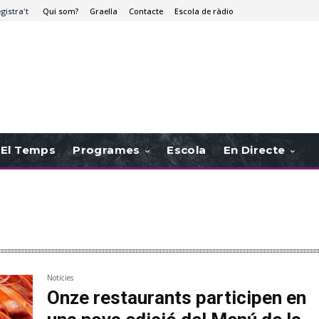
egistra't
Qui som?
Graella
Contacte
Escola de ràdio
El Temps
Programes
Escola
En Directe
Notícies
Onze restaurants participen en