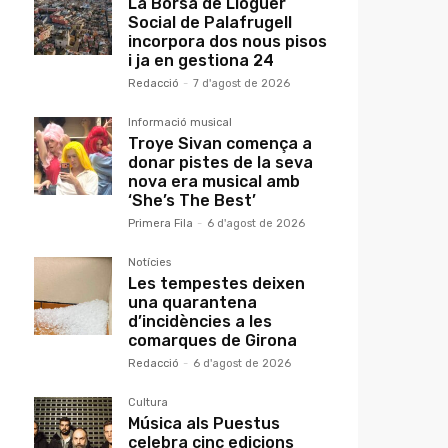
La Borsa de Lloguer
Social de Palafrugell
incorpora dos nous pisos
i ja en gestiona 24
Redacció
-
7 d'agost de 2026
Informació musical
Troye Sivan comença a
donar pistes de la seva
nova era musical amb
‘She’s The Best’
Primera Fila
-
6 d'agost de 2026
Notícies
Les tempestes deixen
una quarantena
d’incidències a les
comarques de Girona
Redacció
-
6 d'agost de 2026
Cultura
Música als Puestus
celebra cinc edicions