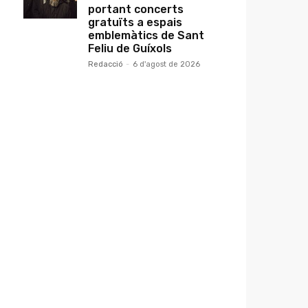
portant concerts
gratuïts a espais
emblemàtics de Sant
Feliu de Guíxols
Redacció
-
6 d'agost de 2026
ap
ntar
r