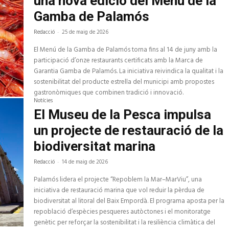
una nova edició del Menú de la
Gamba de Palamós
Redacció
-
25 de maig de 2026
El Menú de la Gamba de Palamós torna fins al 14 de juny amb la
participació d’onze restaurants certificats amb la Marca de
Garantia Gamba de Palamós. La iniciativa reivindica la qualitat i la
sostenibilitat del producte estrella del municipi amb propostes
gastronòmiques que combinen tradició i innovació.
Notícies
El Museu de la Pesca impulsa
un projecte de restauració de la
biodiversitat marina
Redacció
-
14 de maig de 2026
Palamós lidera el projecte “Repoblem la Mar–MarViu”, una
iniciativa de restauració marina que vol reduir la pèrdua de
biodiversitat al litoral del Baix Empordà. El programa aposta per la
repoblació d’espècies pesqueres autòctones i el monitoratge
genètic per reforçar la sostenibilitat i la resiliència climàtica del