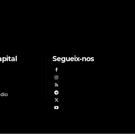
pital
Segueix-nos
àdio