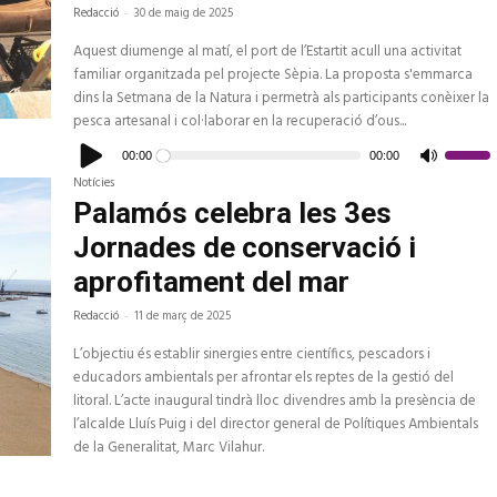
Redacció
-
30 de maig de 2025
Aquest diumenge al matí, el port de l’Estartit acull una activitat
familiar organitzada pel projecte Sèpia. La proposta s'emmarca
dins la Setmana de la Natura i permetrà als participants conèixer la
pesca artesanal i col·laborar en la recuperació d’ous...
Reproductor
d'àudio
00:00
00:00
Feu
servir
Notícies
les
tecles
Palamós celebra les 3es
de
fletxa
Jornades de conservació i
cap
amunt/c
avall
aprofitament del mar
per
a
Redacció
-
11 de març de 2025
increme
o
disminui
L’objectiu és establir sinergies entre científics, pescadors i
el
volum.
educadors ambientals per afrontar els reptes de la gestió del
litoral. L’acte inaugural tindrà lloc divendres amb la presència de
l’alcalde Lluís Puig i del director general de Polítiques Ambientals
de la Generalitat, Marc Vilahur.