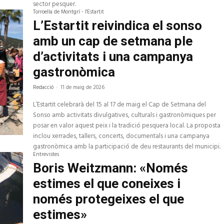
sector pesquer.
Torroella de Montgrí - l'Estartit
L’Estartit reivindica el sonso
amb un cap de setmana ple
d’activitats i una campanya
gastronòmica
Redacció
-
11 de maig de 2026
L’Estartit celebrarà del 15 al 17 de maig el Cap de Setmana del
Sonso amb activitats divulgatives, culturals i gastronòmiques per
posar en valor aquest peix i la tradició pesquera local. La proposta
inclou xerrades, tallers, concerts, documentals i una campanya
gastronòmica amb la participació de deu restaurants del municipi.
Entrevistes
Boris Weitzmann: «Només
estimes el que coneixes i
només protegeixes el que
estimes»