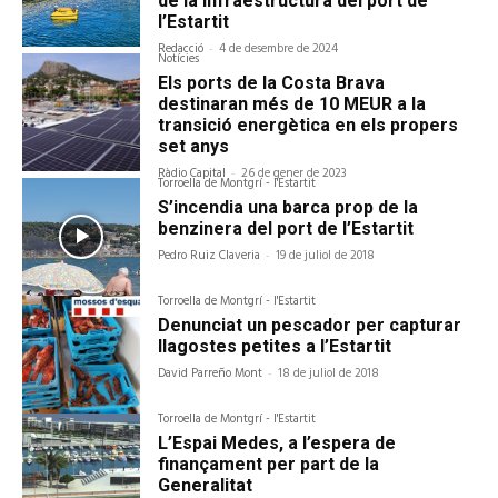
de la infraestructura del port de
l’Estartit
Redacció
-
4 de desembre de 2024
Notícies
Els ports de la Costa Brava
destinaran més de 10 MEUR a la
transició energètica en els propers
set anys
Ràdio Capital
-
26 de gener de 2023
Torroella de Montgrí - l'Estartit
S’incendia una barca prop de la
benzinera del port de l’Estartit
Pedro Ruiz Claveria
-
19 de juliol de 2018
Torroella de Montgrí - l'Estartit
Denunciat un pescador per capturar
llagostes petites a l’Estartit
David Parreño Mont
-
18 de juliol de 2018
Torroella de Montgrí - l'Estartit
L’Espai Medes, a l’espera de
finançament per part de la
Generalitat