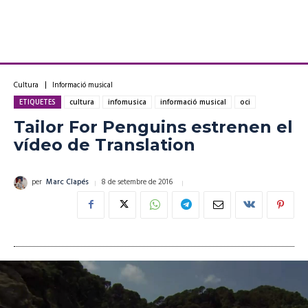
Cultura
Informació musical
ETIQUETES
cultura
infomusica
informació musical
oci
Tailor For Penguins estrenen el
vídeo de Translation
8 de setembre de 2016
per
Marc Clapés