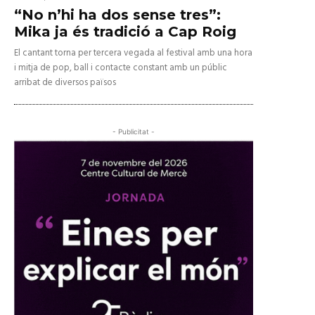
“No n’hi ha dos sense tres”:
Mika ja és tradició a Cap Roig
El cantant torna per tercera vegada al festival amb una hora
i mitja de pop, ball i contacte constant amb un públic
arribat de diversos països
- Publicitat -