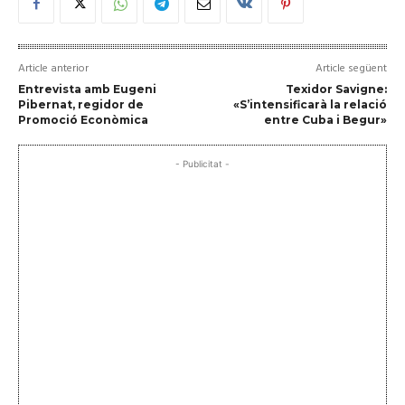
Article anterior
Article següent
Entrevista amb Eugeni
Texidor Savigne:
Pibernat, regidor de
«S’intensificarà la relació
Promoció Econòmica
entre Cuba i Begur»
- Publicitat -