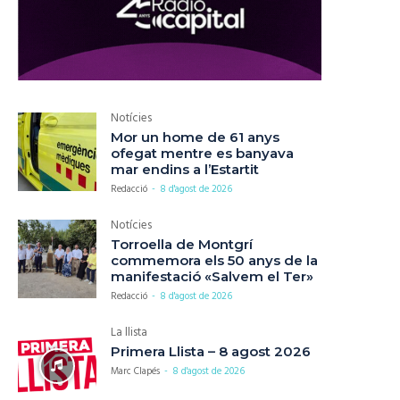
Notícies
Mor un home de 61 anys
ofegat mentre es banyava
mar endins a l’Estartit
Redacció
-
8 d'agost de 2026
Notícies
Torroella de Montgrí
commemora els 50 anys de la
manifestació «Salvem el Ter»
Redacció
-
8 d'agost de 2026
La llista
Primera Llista – 8 agost 2026
Marc Clapés
-
8 d'agost de 2026