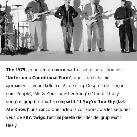
The 1975
segueixen promocionant el seu esperat nou disc
“
Notes on a Conditional Form
“, que si no hi ha més
ajornaments, veurà la llum el 22 de maig. Després de cançons
com ‘People’, ‘Me & You Together Song’ o ‘The birthday
song’, el grup britànic ha compartit
‘If Yoy’re Too Shy (Let
Me Know)’
una cançó que inclou la col·laboració a les segones
veus de
FKA twigs
, l’actual parella del líder del grup Matt
Healy.