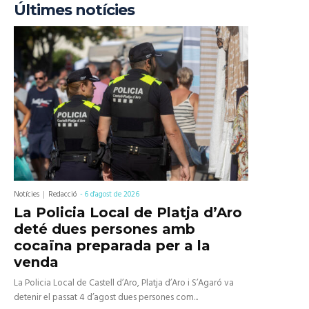
Últimes notícies
Notícies
Redacció
-
6 d'agost de 2026
La Policia Local de Platja d’Aro
deté dues persones amb
cocaïna preparada per a la
venda
La Policia Local de Castell d’Aro, Platja d’Aro i S’Agaró va
detenir el passat 4 d’agost dues persones com...