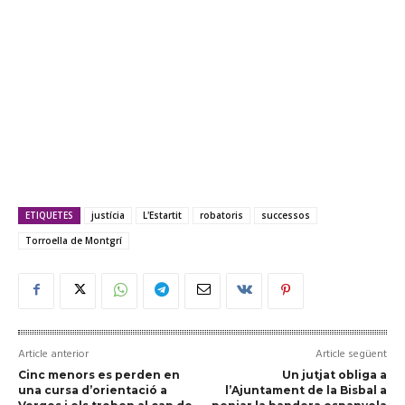
ETIQUETES
justícia
L'Estartit
robatoris
successos
Torroella de Montgrí
Article anterior
Article següent
Cinc menors es perden en
Un jutjat obliga a
una cursa d’orientació a
l’Ajuntament de la Bisbal a