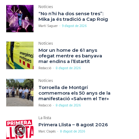
Notícies
“No n’hi ha dos sense tres”:
Mika ja és tradició a Cap Roig
Martí Saguer
-
9 d'agost de 2026
Notícies
Mor un home de 61 anys
ofegat mentre es banyava
mar endins a l’Estartit
Redacció
-
8 d'agost de 2026
Notícies
Torroella de Montgrí
commemora els 50 anys de la
manifestació «Salvem el Ter»
Redacció
-
8 d'agost de 2026
La llista
Primera Llista – 8 agost 2026
Marc Clapés
-
8 d'agost de 2026