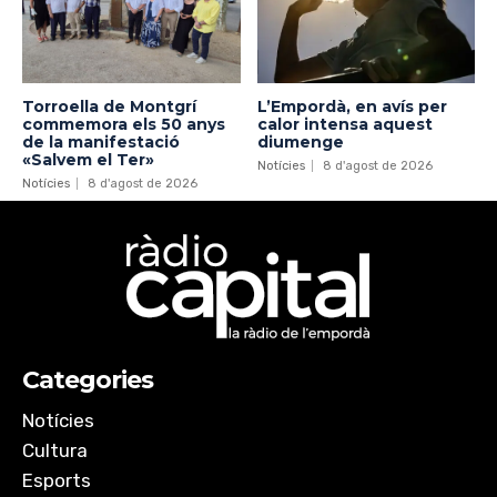
Torroella de Montgrí
L’Empordà, en avís per
commemora els 50 anys
calor intensa aquest
de la manifestació
diumenge
«Salvem el Ter»
Notícies
8 d'agost de 2026
Notícies
8 d'agost de 2026
Categories
Notícies
Cultura
Esports