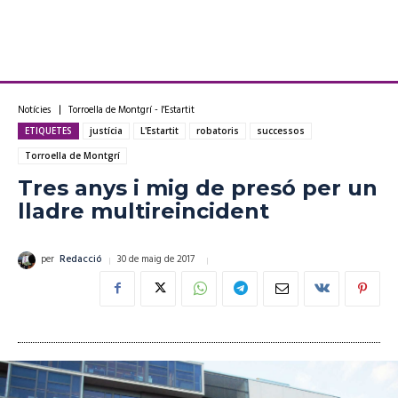
Notícies
Torroella de Montgrí - l'Estartit
ETIQUETES
justícia
L'Estartit
robatoris
successos
Torroella de Montgrí
Tres anys i mig de presó per un
lladre multireincident
30 de maig de 2017
per
Redacció