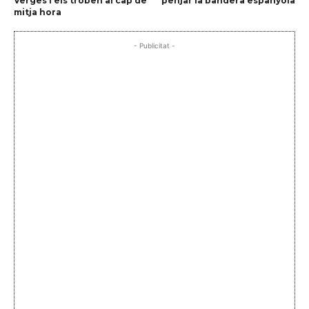
Verges i els troben al cap de
penjar la bandera espanyola
mitja hora
- Publicitat -