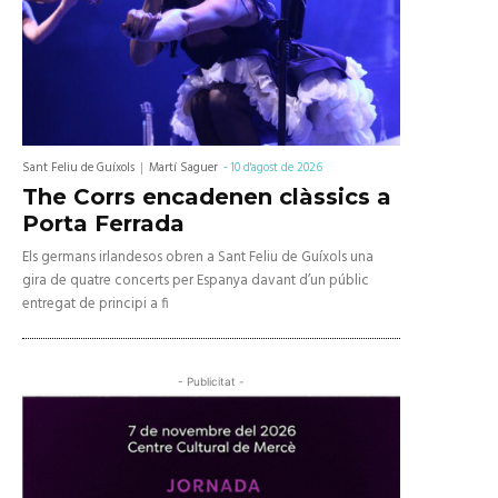
Sant Feliu de Guíxols
Martí Saguer
-
10 d'agost de 2026
The Corrs encadenen clàssics a
Porta Ferrada
Els germans irlandesos obren a Sant Feliu de Guíxols una
gira de quatre concerts per Espanya davant d’un públic
entregat de principi a fi
- Publicitat -