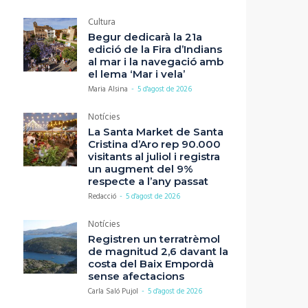
Cultura
Begur dedicarà la 21a
edició de la Fira d’Indians
al mar i la navegació amb
el lema ‘Mar i vela’
Maria Alsina
-
5 d'agost de 2026
Notícies
La Santa Market de Santa
Cristina d’Aro rep 90.000
visitants al juliol i registra
un augment del 9%
respecte a l’any passat
Redacció
-
5 d'agost de 2026
Notícies
Registren un terratrèmol
de magnitud 2,6 davant la
costa del Baix Empordà
sense afectacions
Carla Saló Pujol
-
5 d'agost de 2026