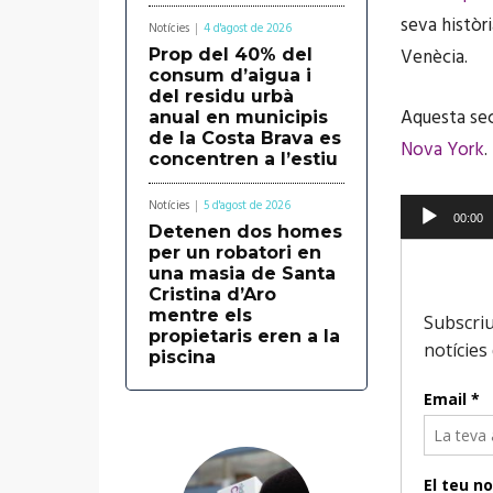
seva històr
Notícies
4 d'agost de 2026
Venècia.
Prop del 40% del
consum d’aigua i
del residu urbà
Aquesta sec
anual en municipis
de la Costa Brava es
Nova York
.
concentren a l’estiu
R
Notícies
5 d'agost de 2026
00:00
Detenen dos homes
e
per un robatori en
p
una masia de Santa
Cristina d’Aro
r
mentre els
o
propietaris eren a la
piscina
d
u
c
t