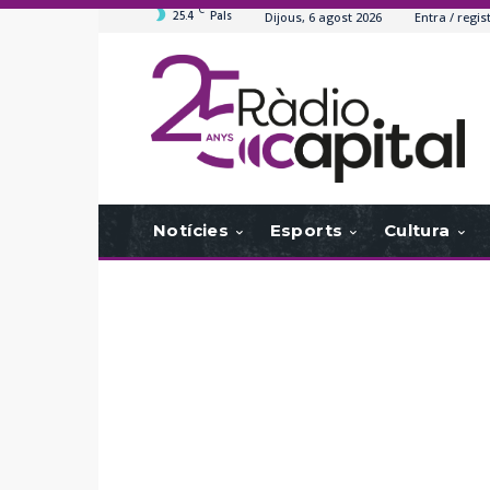
C
25.4
Pals
Dijous, 6 agost 2026
Entra / regis
Notícies
Esports
Cultura