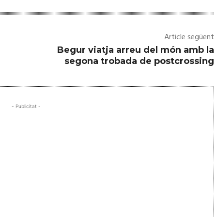
a
l
l
Article següent
p
Begur viatja arreu del món amb la
e
segona trobada de postcrossing
r
a
i
- Publicitat -
n
c
r
e
m
e
n
t