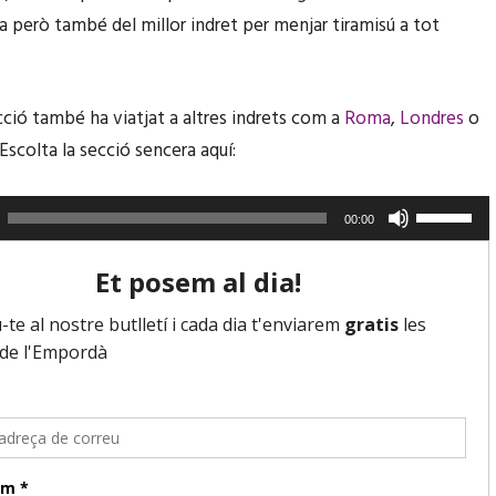
ia però també del millor indret per menjar tiramisú a tot
ció també ha viatjat a altres indrets com a
Roma
,
Londres
o
 Escolta la secció sencera aquí:
F
00:00
e
u
s
e
r
v
i
r