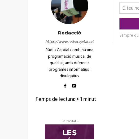
o
r
d
'
Redacció
à
https://www.radiocapital.cat
u
Ràdio Capital combina una
d
programació musical de
qualitat, amb diferents
i
programes informatius i
o
divulgatius.
Temps de lectura:
< 1
minut
- Publicitat -