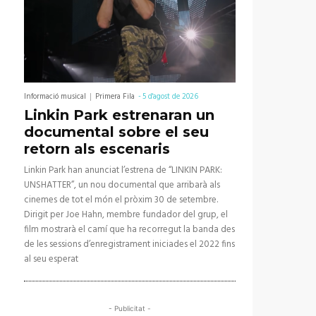
Informació musical
Primera Fila
-
5 d'agost de 2026
Linkin Park estrenaran un
documental sobre el seu
retorn als escenaris
Linkin Park han anunciat l’estrena de “LINKIN PARK:
UNSHATTER”, un nou documental que arribarà als
cinemes de tot el món el pròxim 30 de setembre.
Dirigit per Joe Hahn, membre fundador del grup, el
film mostrarà el camí que ha recorregut la banda des
de les sessions d’enregistrament iniciades el 2022 fins
al seu esperat
- Publicitat -