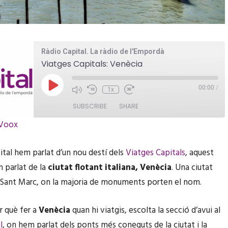
Ràdio Capital. La ràdio de l'Empordà
Viatges Capitals: Venècia
P
00:00
/
1x
l
a
SUBSCRIBE
SHARE
y
iVoox
E
p
i
s
ital hem parlat d’un nou destí dels
Viatges Capitals
, aquest
o
D
 parlat de la
ciutat flotant italiana, Venècia
. Una ciutat
d
e
 Sant Marc, on la majoria de monuments porten el nom.
r què fer a
Venècia
quan hi viatgis, escolta la secció d’avui al
l
, on hem parlat dels ponts més coneguts de la ciutat i la