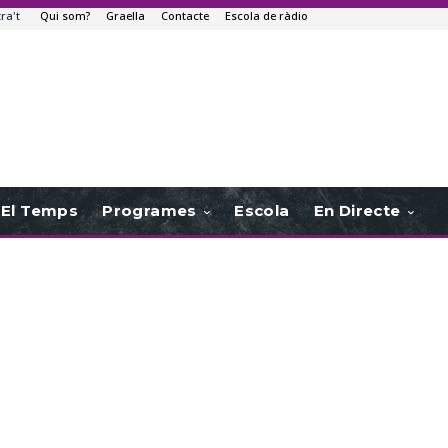
tra't
Qui som?
Graella
Contacte
Escola de ràdio
El Temps
Programes
Escola
En Directe