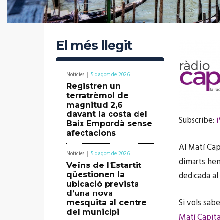
El més llegit
Notícies
5 d'agost de 2026
Registren un
terratrèmol de
magnitud 2,6
davant la costa del
Subscribe:
Baix Empordà sense
afectacions
SHARE
iVoox
Al Matí Cap
RSS FEE
LINK
Notícies
5 d'agost de 2026
dimarts hem
Veïns de l’Estartit
dedicada al
qüestionen la
ubicació prevista
d’una nova
Si vols sabe
mesquita al centre
EMBED
del municipi
Matí Capita