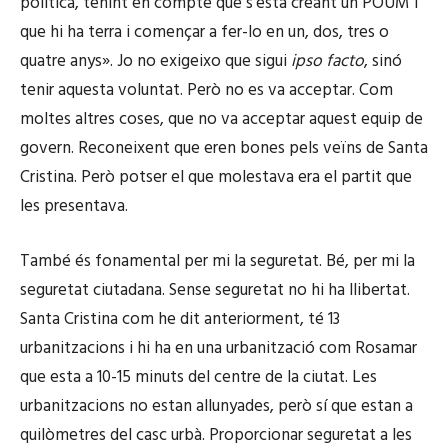
política, tenint en compte que s’està creant un POUM i
que hi ha terra i començar a fer-lo en un, dos, tres o
quatre anys». Jo no exigeixo que sigui
ipso facto
, sinó
tenir aquesta voluntat. Però no es va acceptar. Com
moltes altres coses, que no va acceptar aquest equip de
govern. Reconeixent que eren bones pels veïns de Santa
Cristina. Però potser el que molestava era el partit que
les presentava.
També és fonamental per mi la seguretat. Bé, per mi la
seguretat ciutadana. Sense seguretat no hi ha llibertat.
Santa Cristina com he dit anteriorment, té 13
urbanitzacions i hi ha en una urbanització com Rosamar
que esta a 10-15 minuts del centre de la ciutat. Les
urbanitzacions no estan allunyades, però sí que estan a
quilòmetres del casc urbà. Proporcionar seguretat a les