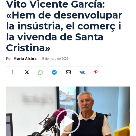
Vito Vicente García:
«Hem de desenvolupar
la insústria, el comerç i
la vivenda de Santa
Cristina»
Per
Maria Alsina
-
15 de maig de 2023
Reproductor
de
vídeo