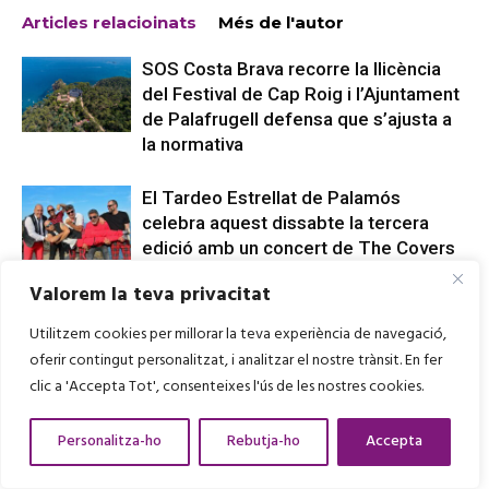
Articles relacioinats
Més de l'autor
SOS Costa Brava recorre la llicència
del Festival de Cap Roig i l’Ajuntament
de Palafrugell defensa que s’ajusta a
la normativa
El Tardeo Estrellat de Palamós
celebra aquest dissabte la tercera
edició amb un concert de The Covers
Band
Valorem la teva privacitat
Los Delinqüentes inauguren el Guíxols
Utilitzem cookies per millorar la teva experiència de navegació,
Arena davant de prop de 3.000
oferir contingut personalitzat, i analitzar el nostre trànsit. En fer
persones malgrat la pluja
clic a 'Accepta Tot', consenteixes l'ús de les nostres cookies.
Personalitza-ho
Rebutja-ho
Accepta