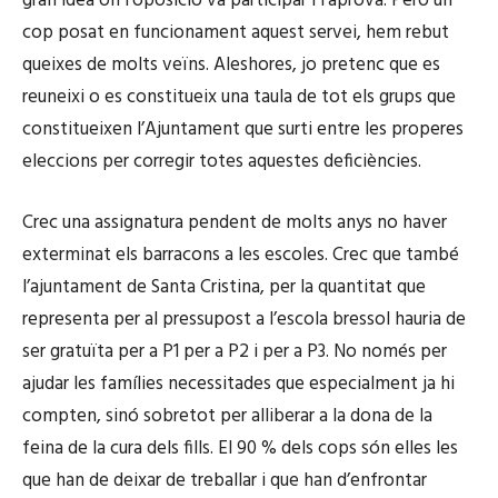
gran idea on l’oposició va participar i l’aprova. Però un
cop posat en funcionament aquest servei, hem rebut
queixes de molts veïns. Aleshores, jo pretenc que es
reuneixi o es constitueix una taula de tot els grups que
constitueixen l’Ajuntament que surti entre les properes
eleccions per corregir totes aquestes deficiències.
Crec una assignatura pendent de molts anys no haver
exterminat els barracons a les escoles. Crec que també
l’ajuntament de Santa Cristina, per la quantitat que
representa per al pressupost a l’escola bressol hauria de
ser gratuïta per a P1 per a P2 i per a P3. No només per
ajudar les famílies necessitades que especialment ja hi
compten, sinó sobretot per alliberar a la dona de la
feina de la cura dels fills. El 90 % dels cops són elles les
que han de deixar de treballar i que han d’enfrontar