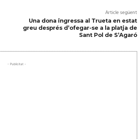
a
i
Article següent
n
Una dona ingressa al Trueta en estat
greu després d’ofegar-se a la platja de
c
Sant Pol de S’Agaró
r
e
m
e
- Publicitat -
n
t
a
r
o
d
i
s