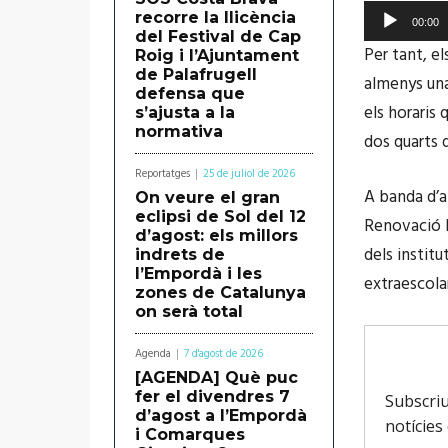
R
recorre la llicència
00:00
del Festival de Cap
e
Per tant, el
Roig i l’Ajuntament
p
de Palafrugell
almenys una
defensa que
r
els horaris
s’ajusta a la
o
normativa
dos quarts 
d
Reportatges
25 de juliol de 2026
u
A banda d’a
On veure el gran
c
eclipsi de Sol del 12
Renovació 
d’agost: els millors
t
dels institu
indrets de
o
l’Empordà i les
extraescola
zones de Catalunya
r
on serà total
d
Agenda
7 d'agost de 2026
'
[AGENDA] Què puc
à
fer el divendres 7
d’agost a l’Empordà
u
i Comarques