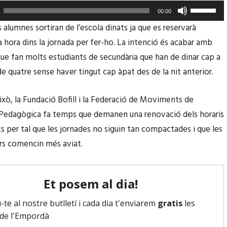
F
00:00
e
s alumnes sortiran de l’escola dinats ja que es reservarà
u
 hora dins la jornada per fer-ho. La intenció és acabar amb
s
 que fan molts estudiants de secundària que han de dinar cap a
e
de quatre sense haver tingut cap àpat des de la nit anterior.
r
v
ixò, la Fundació Bofill i la Federació de Moviments de
i
Pedagògica fa temps que demanen una renovació dels horaris
r
ts per tal que les jornades no siguin tan compactades i que les
l
rs comencin més aviat.
e
s
t
e
c