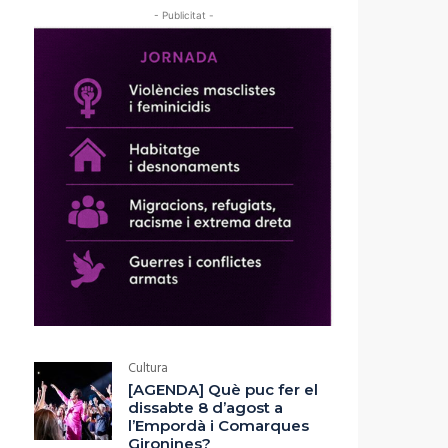
- Publicitat -
Cultura
[AGENDA] Què puc fer el
dissabte 8 d’agost a
l’Empordà i Comarques
Gironines?