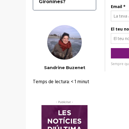
d
Gironines?
i
o
Sandrine Buzenet
Temps de lectura:
< 1
minut
- Publicitat -