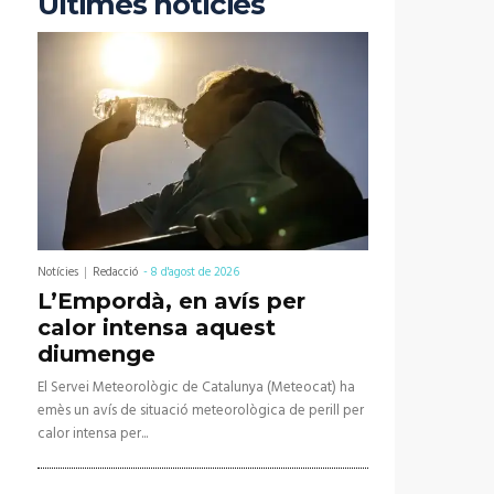
Últimes notícies
Notícies
Redacció
-
8 d'agost de 2026
L’Empordà, en avís per
calor intensa aquest
diumenge
El Servei Meteorològic de Catalunya (Meteocat) ha
emès un avís de situació meteorològica de perill per
calor intensa per...