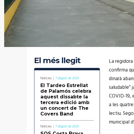
El més llegit
La regidora
confirma que
dinarà aban
Notícies
7 d'agost de 2026
El Tardeo Estrellat
saludable” j
de Palamós celebra
COVID-19, e
aquest dissabte la
tercera edició amb
a les quatre
un concert de The
lectiu. Seg
Covers Band
municipal d
Notícies
7 d'agost de 2026
SOS Costa Brava