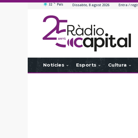
C
32
Pals
Dissabte, 8 agost 2026
Entra / regi
Notícies
Esports
Cultura