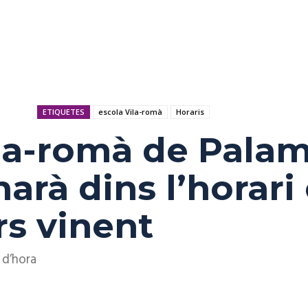
ETIQUETES
escola Vila-romà
Horaris
ila-romà de Pala
arà dins l’horari
rs vinent
 d’hora