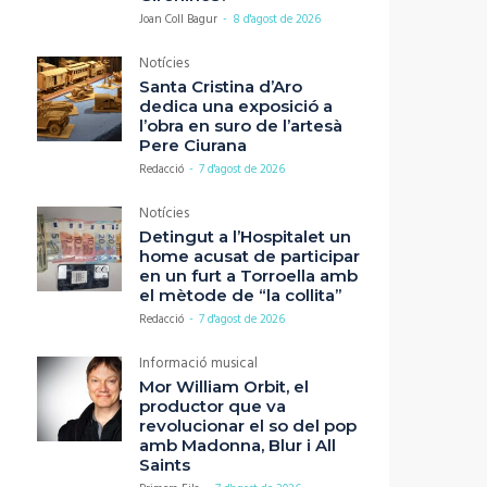
Joan Coll Bagur
-
8 d'agost de 2026
Notícies
Santa Cristina d’Aro
dedica una exposició a
l’obra en suro de l’artesà
Pere Ciurana
Redacció
-
7 d'agost de 2026
Notícies
Detingut a l’Hospitalet un
home acusat de participar
en un furt a Torroella amb
el mètode de “la collita”
Redacció
-
7 d'agost de 2026
Informació musical
Mor William Orbit, el
productor que va
revolucionar el so del pop
amb Madonna, Blur i All
Saints