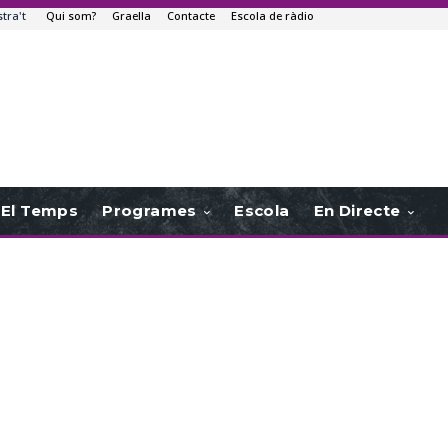
stra't
Qui som?
Graella
Contacte
Escola de ràdio
El Temps
Programes
Escola
En Directe