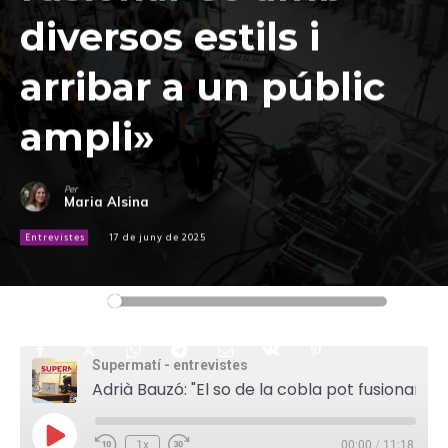
diversos estils i
arribar a un públic
ampli»
Per
Maria Alsina
Entrevistes
17 de juny de 2025
Reproductor
00:00
00:00
d'àudio
Supermatí - entrevistes
Adrià Bauzó: "El so de la cobla pot fusionar-se amb diversos estils i arribar a un públic ampli"
P
1x
00:00
/
11:18