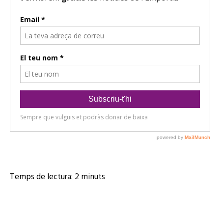
d
'
à
u
d
i
o
Temps de lectura:
2
minuts