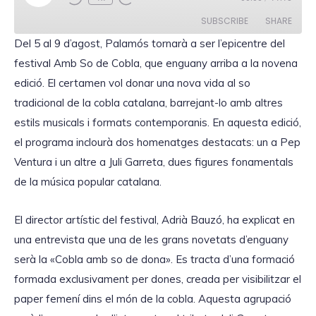
l
a
SUBSCRIBE
SHARE
y
E
Del 5 al 9 d’agost, Palamós tornarà a ser l’epicentre del
p
i
festival Amb So de Cobla, que enguany arriba a la novena
SHARE
s
RSS FEED
o
edició. El certamen vol donar una nova vida al so
d
LINK
e
tradicional de la cobla catalana, barrejant-lo amb altres
estils musicals i formats contemporanis. En aquesta edició,
el programa inclourà dos homenatges destacats: un a Pep
Ventura i un altre a Juli Garreta, dues figures fonamentals
EMBED
de la música popular catalana.
El director artístic del festival, Adrià Bauzó, ha explicat en
una entrevista que una de les grans novetats d’enguany
serà la «Cobla amb so de dona». Es tracta d’una formació
formada exclusivament per dones, creada per visibilitzar el
paper femení dins el món de la cobla. Aquesta agrupació