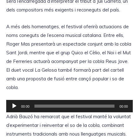
serà l’encarregada d’interpretar el tribut a Juli Garreta, un
dels compositors més exigents i reconeguts del país.
A més dels homenatges, el festival oferirà actuacions de
noms coneguts de l’escena musical catalana. Entre ells,
Roger Mas presentarà un espectacle conjunt amb la cobla
Sant Jordi, mentre que el grup Quico el Cèlio, el Noi i el Mut
de Ferreries actuarà acompanyat per la cobla Reus Jove.
El duet vocal La Gelosa també formarà part del cartell
amb una proposta de fusió entre cançó popular i so de
cobla.
R
00:00
00:00
e
Adrià Bauzó ha remarcat que el festival manté la voluntat
p
d’experimentar i reinventar el so de la cobla, combinant
r
instruments tradicionals amb nous llenguatges musicals.
o