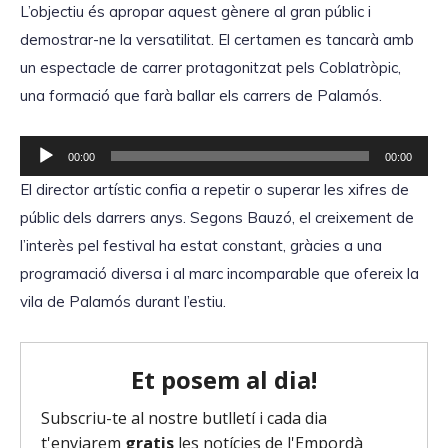
L’objectiu és apropar aquest gènere al gran públic i
d
demostrar-ne la versatilitat. El certamen es tancarà amb
u
un espectacle de carrer protagonitzat pels Coblatròpic,
c
una formació que farà ballar els carrers de Palamós.
t
o
R
00:00
00:00
r
e
El director artístic confia a repetir o superar les xifres de
d
p
públic dels darrers anys. Segons Bauzó, el creixement de
'
r
l’interès pel festival ha estat constant, gràcies a una
à
o
programació diversa i al marc incomparable que ofereix la
u
d
vila de Palamós durant l’estiu.
d
u
i
c
o
t
o
r