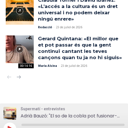
«L’accés a la cultura és un dret
universal i no podem deixar
ningú enrere»
Redacció
-
23 de juliol de 2026
Gerard Quintana: «El millor que
et pot passar és que la gent
continuï cantant les teves
cançons quan tu ja no hi siguis»
Maria Alsina
-
23 de juliol de 2026
00:14:16
Supermatí - entrevistes
Adrià Bauzó: "El so de la cobla pot fusionar-se amb diversos estils i arribar a un públic ampli"