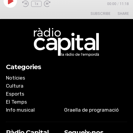
Play
1x
00:00
/
11:18
Episode
SUBSCRIBE
SHARE
SHARE
RSS FEED
LINK
Categories
EMBED
Notícies
Cultura
Esports
El Temps
Info musical
Graella de programació
Ràdio Capital
Segueix-nos