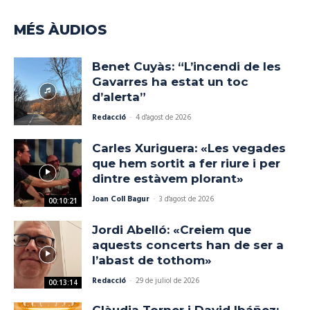
MÉS ÀUDIOS
Benet Cuyàs: “L’incendi de les
Gavarres ha estat un toc
d’alerta”
Redacció
-
4 d'agost de 2026
Carles Xuriguera: «Les vegades
que hem sortit a fer riure i per
dintre estàvem plorant»
Joan Coll Bagur
-
3 d'agost de 2026
00:10:21
Jordi Abelló: «Creiem que
aquests concerts han de ser a
l’abast de tothom»
Redacció
-
29 de juliol de 2026
00:13:14
Clàudia Torner i David Ibáñez: