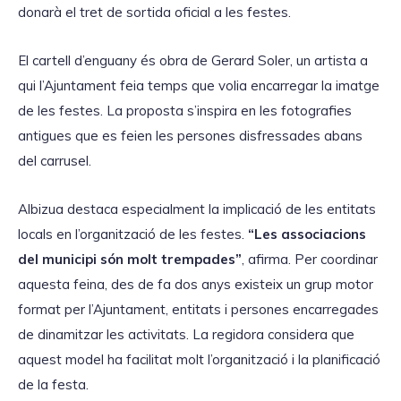
d
donarà el tret de sortida oficial a les festes.
u
c
El cartell d’enguany és obra de Gerard Soler, un artista a
t
qui l’Ajuntament feia temps que volia encarregar la imatge
o
de les festes. La proposta s’inspira en les fotografies
r
antigues que es feien les persones disfressades abans
d
del carrusel.
'
à
Albizua destaca especialment la implicació de les entitats
u
locals en l’organització de les festes.
“Les associacions
d
del municipi són molt trempades”
, afirma. Per coordinar
i
aquesta feina, des de fa dos anys existeix un grup motor
o
format per l’Ajuntament, entitats i persones encarregades
de dinamitzar les activitats. La regidora considera que
aquest model ha facilitat molt l’organització i la planificació
de la festa.