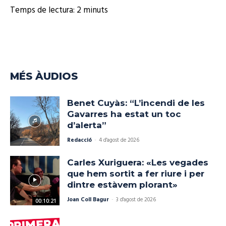
Temps de lectura:
2
minuts
MÉS ÀUDIOS
Benet Cuyàs: “L’incendi de les
Gavarres ha estat un toc
d’alerta”
Redacció
-
4 d'agost de 2026
Carles Xuriguera: «Les vegades
que hem sortit a fer riure i per
dintre estàvem plorant»
Joan Coll Bagur
-
3 d'agost de 2026
00:10:21