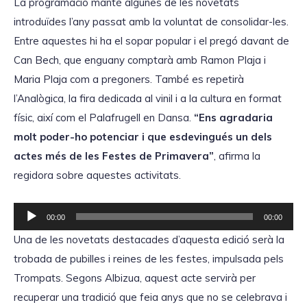
La programació manté algunes de les novetats
introduïdes l’any passat amb la voluntat de consolidar-les.
Entre aquestes hi ha el sopar popular i el pregó davant de
Can Bech, que enguany comptarà amb Ramon Plaja i
Maria Plaja com a pregoners. També es repetirà
l’Analògica, la fira dedicada al vinil i a la cultura en format
físic, així com el Palafrugell en Dansa.
“Ens agradaria
molt poder-ho potenciar i que esdevingués un dels
actes més de les Festes de Primavera”
, afirma la
regidora sobre aquestes activitats.
R
00:00
00:00
e
Una de les novetats destacades d’aquesta edició serà la
p
trobada de pubilles i reines de les festes, impulsada pels
r
Trompats. Segons Albizua, aquest acte servirà per
o
recuperar una tradició que feia anys que no se celebrava i