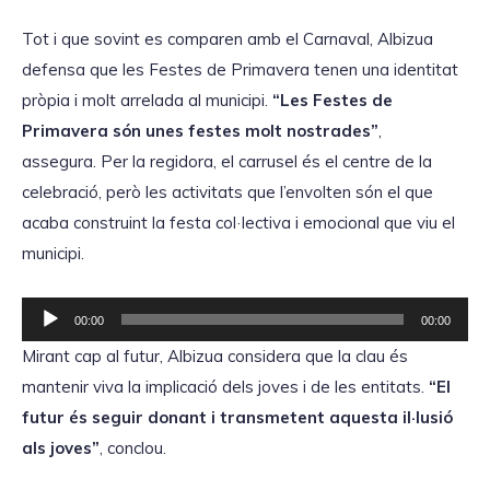
Tot i que sovint es comparen amb el Carnaval, Albizua
defensa que les Festes de Primavera tenen una identitat
pròpia i molt arrelada al municipi.
“Les Festes de
Primavera són unes festes molt nostrades”
,
assegura. Per la regidora, el carrusel és el centre de la
celebració, però les activitats que l’envolten són el que
acaba construint la festa col·lectiva i emocional que viu el
municipi.
R
00:00
00:00
e
Mirant cap al futur, Albizua considera que la clau és
p
mantenir viva la implicació dels joves i de les entitats.
“El
r
futur és seguir donant i transmetent aquesta il·lusió
o
als joves”
, conclou.
d