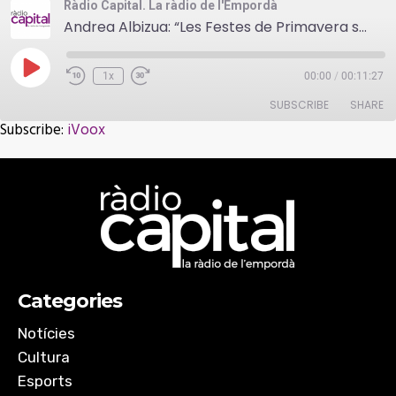
Ràdio Capital. La ràdio de l'Empordà
Andrea Albizua: “Les Festes de Primavera són unes festes molt nostrades”
Play
1x
00:00
/
00:11:27
Episode
SUBSCRIBE
SHARE
Subscribe:
iVoox
SHARE
iVoox
RSS FEED
LINK
EMBED
Categories
Notícies
Cultura
Esports