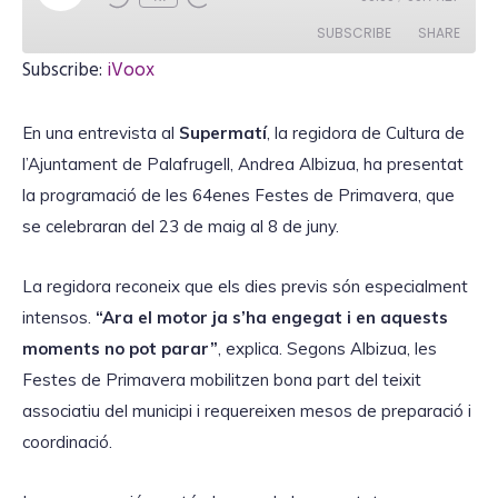
l
a
SUBSCRIBE
SHARE
y
E
Subscribe:
iVoox
p
i
SHARE
iVoox
s
o
En una entrevista al
Supermatí
, la regidora de Cultura de
RSS FEED
d
LINK
e
l’Ajuntament de Palafrugell, Andrea Albizua, ha presentat
la programació de les 64enes Festes de Primavera, que
se celebraran del 23 de maig al 8 de juny.
EMBED
La regidora reconeix que els dies previs són especialment
intensos.
“Ara el motor ja s’ha engegat i en aquests
moments no pot parar”
, explica. Segons Albizua, les
Festes de Primavera mobilitzen bona part del teixit
associatiu del municipi i requereixen mesos de preparació i
coordinació.