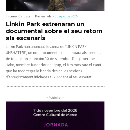
Informació musical
Primera Fila
-
5 d'agost de 2026
Linkin Park estrenaran un
documental sobre el seu retorn
als escenaris
Linkin Park han anunciat l’estrena de “LINKIN PARK:
UNSHATTER”, un nou documental que arribarà als cinemes
de tot el món el pròxim 30 de setembre. Dirigit per Joe
Hahn, membre fundador del grup, el film mostrarà el camí
que ha recorregut la banda des de les sessions
d’enregistrament iniciades el 2022 fins al seu esperat
- Publicitat -