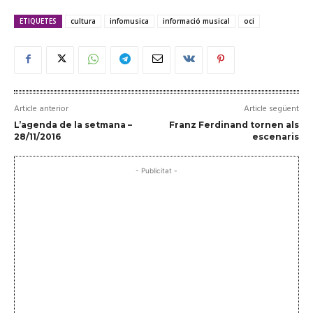
ETIQUETES
cultura
infomusica
informació musical
oci
Article anterior
Article següent
L’agenda de la setmana –
Franz Ferdinand tornen als
28/11/2016
escenaris
- Publicitat -