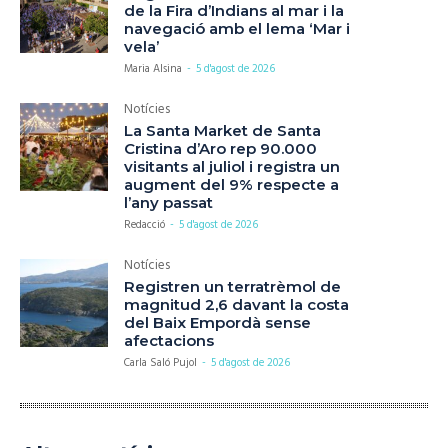
de la Fira d’Indians al mar i la
navegació amb el lema ‘Mar i
vela’
Maria Alsina
-
5 d'agost de 2026
Notícies
La Santa Market de Santa
Cristina d’Aro rep 90.000
visitants al juliol i registra un
augment del 9% respecte a
l’any passat
Redacció
-
5 d'agost de 2026
Notícies
Registren un terratrèmol de
magnitud 2,6 davant la costa
del Baix Empordà sense
afectacions
Carla Saló Pujol
-
5 d'agost de 2026