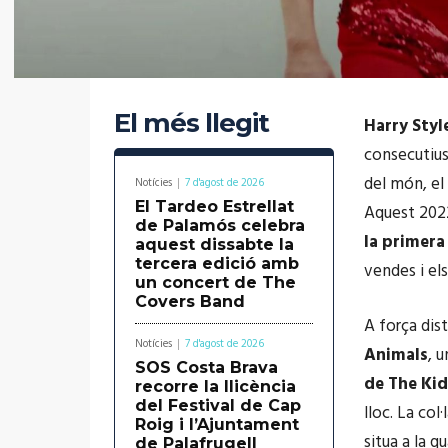
El més llegit
Harry Styl
consecutius
del món, el 
Notícies
7 d'agost de 2026
El Tardeo Estrellat
Aquest 2022
de Palamós celebra
la primera
aquest dissabte la
tercera edició amb
vendes i el
un concert de The
Covers Band
A força dis
Notícies
7 d'agost de 2026
Animals
, 
SOS Costa Brava
de The Kid 
recorre la llicència
del Festival de Cap
lloc. La col
Roig i l’Ajuntament
situa a la q
de Palafrugell