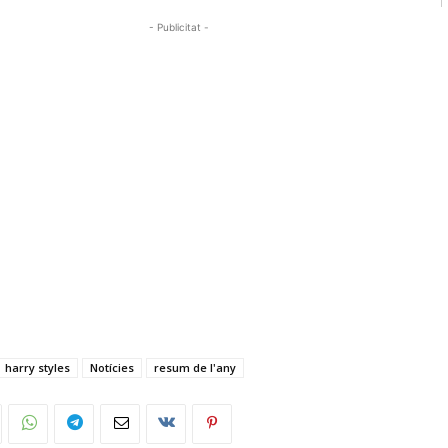
- Publicitat -
harry styles
Notícies
resum de l'any