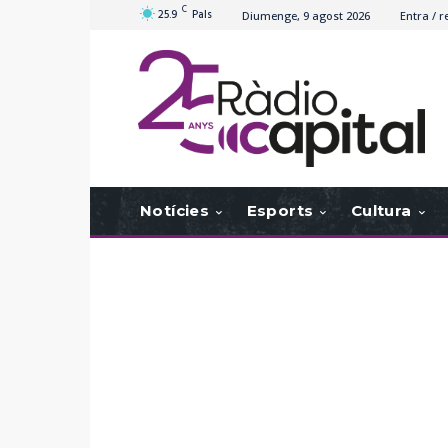
C
25.9
Pals
Diumenge, 9 agost 2026
Entra / r
Notícies
Esports
Cultura