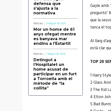
defensa que
Gayle amb ‘
s’ajusta a la
preguntó’.
I
normativa
que la sess
Notícies
8 d'agost de 2026
tanca el top
Mor un home de 61
anys ofegat mentre
es banyava mar
Al llarg d’a
endins a l’Estartit
està clar qu
Notícies
7 d'agost de 2026
Detingut a
TOP 20 SE
l’Hospitalet un
home acusat de
participar en un furt
1 Harry Styl
a Torroella amb el
2 Glass Ani
mètode de “la
collita”
3 The Kid La
4 Elton John
5 Bad Bunny