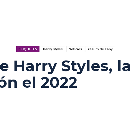
ETIQUETES
harry styles
Notícies
resum de l'any
de Harry Styles, 
ón el 2022