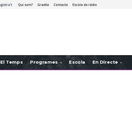
egistra't
Qui som?
Graella
Contacte
Escola de ràdio
El Temps
Programes
Escola
En Directe