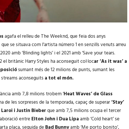
es
agafa el relleu de The Weeknd, que feia dos anys
 que se situava com l’artista número 1 en senzills venuts arreu
2020 amb ‘Blinding lights’ i el 2021 amb ‘Save your tears.
 el britànic Harry Styles ha aconseguit col·loc
ar ‘As it was’ a
 posició
sumant més de 12 milions de punts, sumant les
s streams aconseguits
a tot el món.
tància amb 7,8 milions trobem ‘
Heat Waves’ de Glass
una de les sorpreses de la temporada, capaç de superar
‘Stay’
Laroi i Justin Bieber
que amb 7,5 milions ocupa el tercer
·laboració entre
Elton John i Dua Lipa
amb ‘Cold heart’ se
uarta plaça, seguida de
Bad Bunny
amb ‘Me porto bonito’,