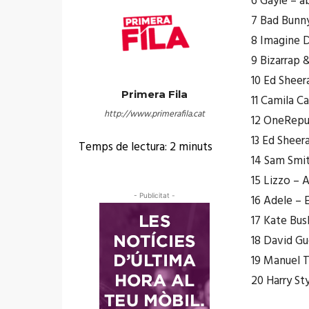
6 Gayle – a
7 Bad Bunny
8 Imagine 
9 Bizarrap 
10 Ed Sheer
Primera Fila
11 Camila C
http://www.primerafila.cat
12 OneRepub
13 Ed Sheer
Temps de lectura:
2
minuts
14 Sam Smit
15 Lizzo – 
- Publicitat -
16 Adele – 
17 Kate Bush
18 David Gu
19 Manuel T
20 Harry Sty