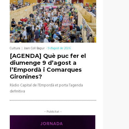
Cultura
Joan Coll Bagur
-
9 d'agost de 2026
[AGENDA] Què puc fer el
diumenge 9 d’agost a
l’Empordà i Comarques
Gironines?
Ràdio Capital de l’Empordà et porta l’agenda
definitiva
- Publicitat -