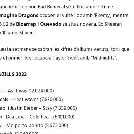
abcdefu’ i de nou Bad Bunny al setè lloc amb ‘Tití me
magine Dragons
ocupen el vuitè lloc amb ‘Enemy’, mentre
ió 52 de
Bizarrap i Quevedo
se situa novena. Ed Sheeran
 10 amb ‘Shivers’.
questa setmana se sabran les xifres d’àlbums venuts, tot i que
e el primer lloc l’ocuparà Taylor Swift amb “Midnights”.
NZILLS 2022
es – As it was (12.024.000)
mals – Heat waves (7.836.000)
roi i Justin Bieber – Stay (7.558.000)
 i Dua Lipa – Cold heart (6.101.000)
 – Me porto bonito (5.672.000)