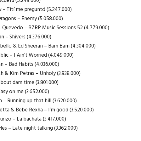
bcdefu (5.249.000)
 – Tití me preguntó (5.247.000)
Dragons – Enemy (5.058.000)
& Quevedo – BZRP Music Sessions 52 (4.779.000)
an – Shivers (4.376.000)
abello & Ed Sheeran – Bam Bam (4.304.000)
lic – I Ain’t Worried (4.049.000)
an – Bad Habits (4.036.000)
h & Kim Petras – Unholy (3.938.000)
About dam time (3.801.000)
Easy on me (3.652.000)
 – Running up that hill (3.620.000)
etta & Bebe Rexha – I’m good (3.520.000)
urizo – La bachata (3.417.000)
les – Late night talking (3.362.000)