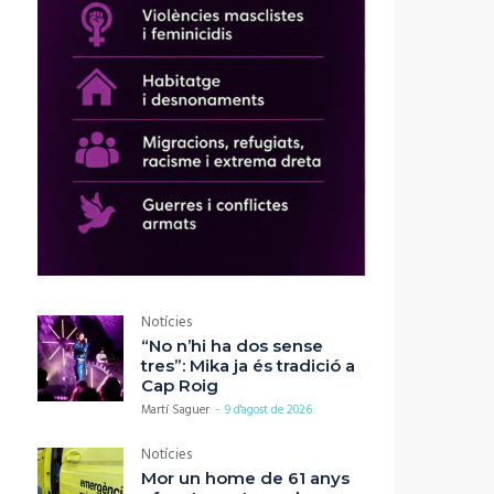
Notícies
“No n’hi ha dos sense
tres”: Mika ja és tradició a
Cap Roig
Martí Saguer
-
9 d'agost de 2026
Notícies
Mor un home de 61 anys