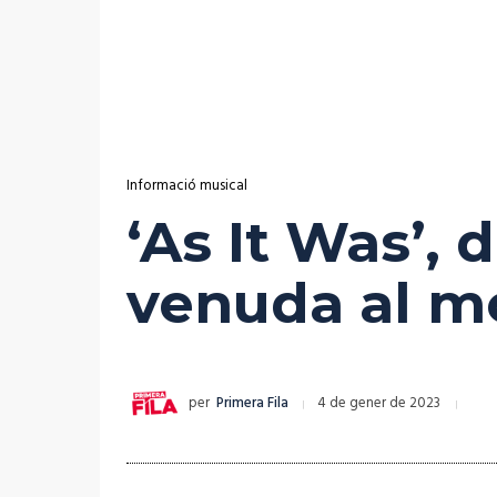
Informació musical
‘As It Was’, 
venuda al m
per
Primera Fila
4 de gener de 2023