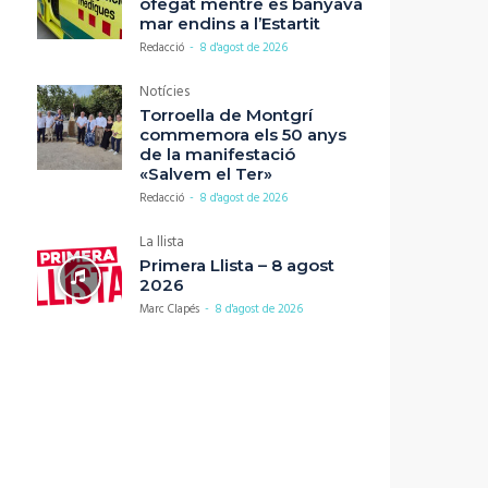
ofegat mentre es banyava
mar endins a l’Estartit
Redacció
-
8 d'agost de 2026
Notícies
Torroella de Montgrí
commemora els 50 anys
de la manifestació
«Salvem el Ter»
Redacció
-
8 d'agost de 2026
La llista
Primera Llista – 8 agost
2026
Marc Clapés
-
8 d'agost de 2026