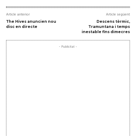
Article anterior
Article següent
The Hives anuncien nou
Descens tèrmic,
disc en directe
Tramuntana i temps
inestable fins dimecres
- Publicitat -