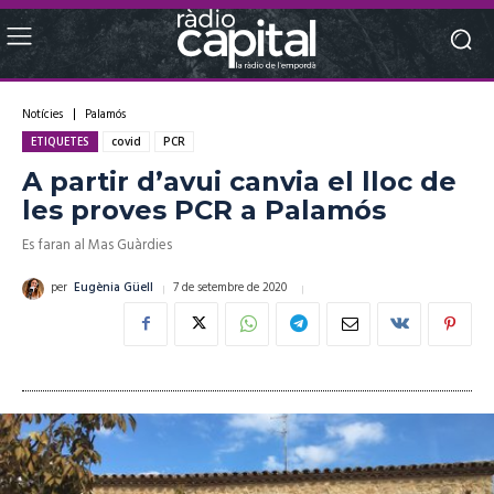
Notícies
Palamós
ETIQUETES
covid
PCR
A partir d’avui canvia el lloc de
les proves PCR a Palamós
Es faran al Mas Guàrdies
7 de setembre de 2020
per
Eugènia Güell