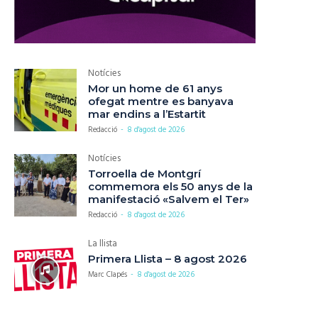
Notícies
Mor un home de 61 anys
ofegat mentre es banyava
mar endins a l’Estartit
Redacció
-
8 d'agost de 2026
Notícies
Torroella de Montgrí
commemora els 50 anys de la
manifestació «Salvem el Ter»
Redacció
-
8 d'agost de 2026
La llista
Primera Llista – 8 agost 2026
Marc Clapés
-
8 d'agost de 2026