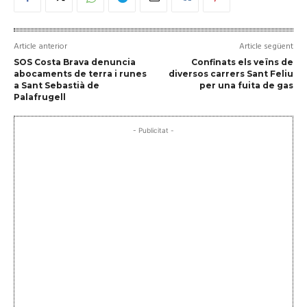
Article anterior
Article següent
SOS Costa Brava denuncia
Confinats els veïns de
abocaments de terra i runes
diversos carrers Sant Feliu
a Sant Sebastià de
per una fuita de gas
Palafrugell
- Publicitat -