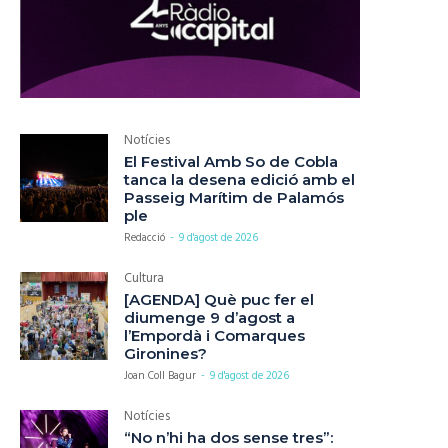
Notícies
El Festival Amb So de Cobla
tanca la desena edició amb el
Passeig Marítim de Palamós
ple
Redacció
-
9 d'agost de 2026
Cultura
[AGENDA] Què puc fer el
diumenge 9 d’agost a
l’Empordà i Comarques
Gironines?
Joan Coll Bagur
-
9 d'agost de 2026
Notícies
“No n’hi ha dos sense tres”: