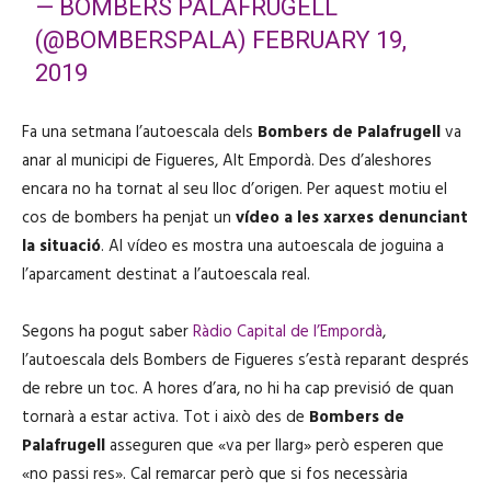
— BOMBERS PALAFRUGELL
(@BOMBERSPALA)
FEBRUARY 19,
2019
Fa una setmana l’autoescala dels
Bombers de Palafrugell
va
anar al municipi de Figueres, Alt Empordà. Des d’aleshores
encara no ha tornat al seu lloc d’origen. Per aquest motiu el
cos de bombers ha penjat un
vídeo a les xarxes denunciant
la situació
. Al vídeo es mostra una autoescala de joguina a
l’aparcament destinat a l’autoescala real.
Segons ha pogut saber
Ràdio Capital de l’Empordà
,
l’autoescala dels Bombers de Figueres s’està reparant després
de rebre un toc. A hores d’ara, no hi ha cap previsió de quan
tornarà a estar activa. Tot i això des de
Bombers de
Palafrugell
asseguren que «va per llarg» però esperen que
«no passi res». Cal remarcar però que si fos necessària