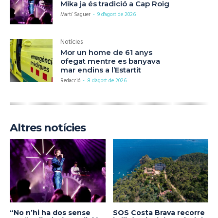
Mika ja és tradició a Cap Roig
Martí Saguer
-
9 d'agost de 2026
Notícies
Mor un home de 61 anys
ofegat mentre es banyava
mar endins a l’Estartit
Redacció
-
8 d'agost de 2026
Altres notícies
“No n’hi ha dos sense
SOS Costa Brava recorre