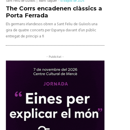
Sant Feliu de Guíxols
Martí Saguer
-
10 d'agost de 2026
The Corrs encadenen clàssics a
Porta Ferrada
Els germans irlandesos obren a Sant Feliu de Guíxols una
gira de quatre concerts per Espanya davant d’un públic
entregat de principi a fi
- Publicitat -