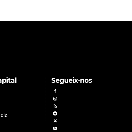
pital
Segueix-nos
àdio