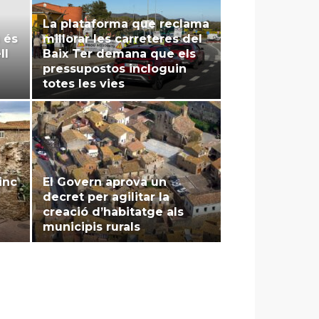
La plataforma que reclama
 és
millorar les carreteres del
ll
Baix Ter demana que els
pressupostos incloguin
totes les vies
inc
El Govern aprova un
decret per agilitar la
creació d’habitatge als
municipis rurals