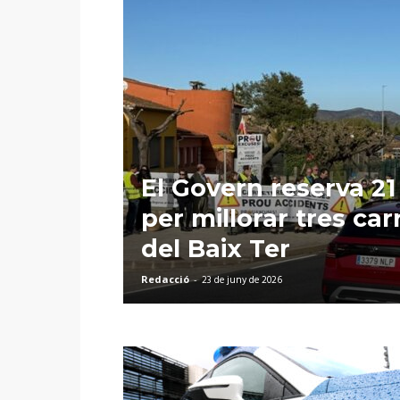
El Govern reserva 21
per millorar tres car
del Baix Ter
Redacció
-
23 de juny de 2026