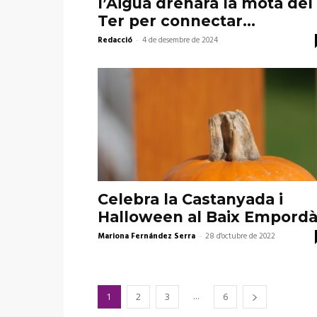
l’Aigua drenarà la mota del
Ter per connectar...
Redacció
-
4 de desembre de 2024
Celebra la Castanyada i
Halloween al Baix Empordà
Mariona Fernández Serra
-
28 d'octubre de 2022
...
1
2
3
6