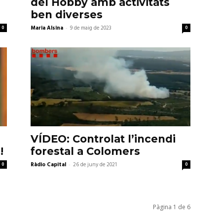
del Hobby amb activitats
ben diverses
0
Maria Alsina
-
9 de maig de 2023
0
VÍDEO: Controlat l’incendi
!
forestal a Colomers
0
Ràdio Capital
-
26 de juny de 2021
0
Pàgina 1 de 6