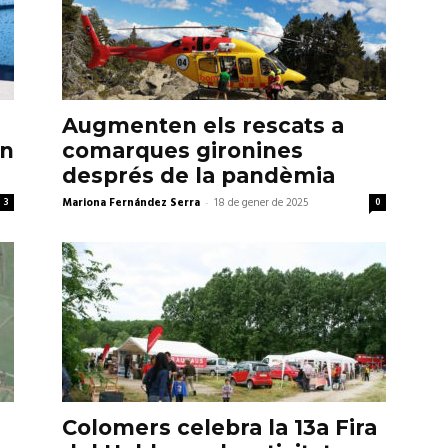
Augmenten els rescats a
en
comarques gironines
després de la pandèmia
3
Mariona Fernández Serra
-
18 de gener de 2025
0
Colomers celebra la 13a Fira