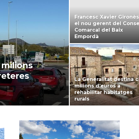
Francesc Xavier Gironès
el nou gerent del Conse
Comarcal del Baix
Empordà
 milions
reteres
La Generalitat destina c
milions d’euros a
rehabilitar habitatges
rurals