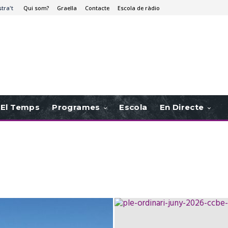
stra't
Qui som?
Graella
Contacte
Escola de ràdio
El Temps
Programes
Escola
En Directe