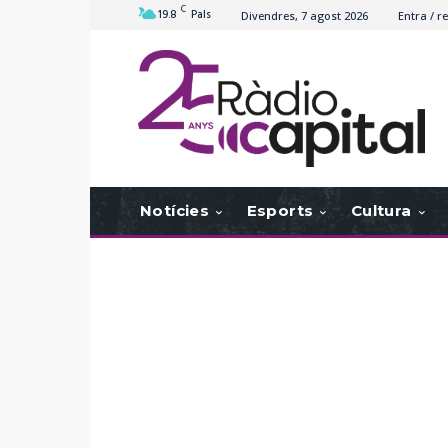
C
19.8
Pals
Divendres, 7 agost 2026
Entra / re
Notícies
Esports
Cultura