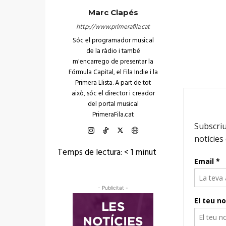
Marc Clapés
http://www.primerafila.cat
Sóc el programador musical
de la ràdio i també
m'encarrego de presentar la
Fórmula Capital, el Fila Indie i la
Primera Llista. A part de tot
això, sóc el director i creador
del portal musical
PrimeraFila.cat
Temps de lectura:
< 1
minut
- Publicitat -