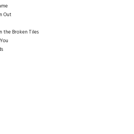
hame
n Out
n the Broken Tiles
 You
ds