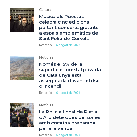
Cultura
Música als Puestus
celebra cinc edicions
portant concerts gratuïts
a espais emblemàtics de
Sant Feliu de Guíxols
Redacció
-
6 d'agost de 2026
Notícies
Només el 5% de la
superfície forestal privada
de Catalunya està
assegurada davant el risc
d’incendi
Redacció
-
6 d'agost de 2026
Notícies
La Policia Local de Platja
d’Aro deté dues persones
amb cocaïna preparada
per a la venda
Redacció
-
6 d'agost de 2026