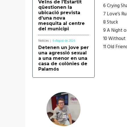
Veïns de l’Estartit
6 Crying S
qüestionen la
ubicació prevista
7 Love’s Ru
d’una nova
8 Stuck
mesquita al centre
del municipi
9 A Night o
10 Without
Notícies
6 d'agost de 2026
11 Old Frien
Detenen un jove per
una agressió sexual
a una menor en una
casa de colònies de
Palamós