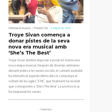
Informació musical
Primera Fila
-
6 d'agost de 2026
Troye Sivan comença a
donar pistes de la seva
nova era musical amb
‘She’s The Best’
Troye Sivan sembla disposat a posar en marxa una
nova etapa musical. Després de diverses setmanes
deixant pistes a les xarxes socials, el cantant australià
ha intensificat aquests últims dies la campanya al
voltant de les sigles “STB”, que finalment ha revelat
que corresponen a ‘She’s The Best’. La promoció ja
ha traspassat les xarxes
- Publicitat -