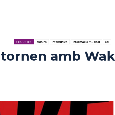
ETIQUETES
cultura
infomusica
informació musical
oci
 tornen amb Wak