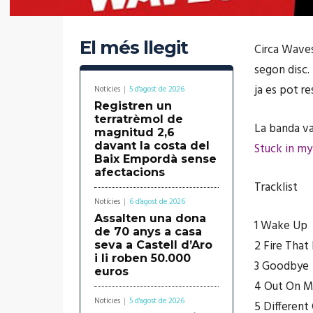
El més llegit
Circa Waves
segon disc. 
ja es pot re
Notícies
5 d'agost de 2026
Registren un
terratrèmol de
La banda va
magnitud 2,6
davant la costa del
Stuck in my
Baix Empordà sense
afectacions
Tracklist
Notícies
6 d'agost de 2026
Assalten una dona
1 Wake Up
de 70 anys a casa
2 Fire That
seva a Castell d’Aro
i li roben 50.000
3 Goodbye
euros
4 Out On 
Notícies
5 d'agost de 2026
5 Different