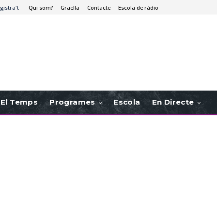
gistra't
Qui som?
Graella
Contacte
Escola de ràdio
El Temps
Programes
Escola
En Directe