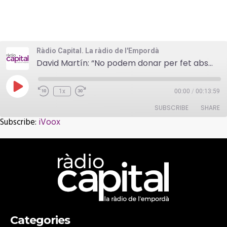
Ràdio Capital. La ràdio de l'Empordà
David Martín: “No podem donar per fet absolutament cap dels drets que hem arribat a conquerir”
Play
1x
00:00
/
00:13:59
Episode
SUBSCRIBE
SHARE
Subscribe:
iVoox
SHARE
iVoox
RSS FEED
LINK
EMBED
Categories