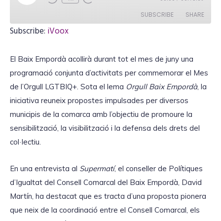
l
a
SUBSCRIBE
SHARE
y
E
Subscribe:
iVoox
p
i
SHARE
iVoox
s
o
El Baix Empordà acollirà durant tot el mes de juny una
RSS FEED
d
LINK
e
programació conjunta d’activitats per commemorar el Mes
de l’Orgull LGTBIQ+. Sota el lema
Orgull Baix Empordà
, la
iniciativa reuneix propostes impulsades per diversos
municipis de la comarca amb l’objectiu de promoure la
EMBED
sensibilització, la visibilització i la defensa dels drets del
col·lectiu.
En una entrevista al
Supermatí
, el conseller de Polítiques
d’Igualtat del Consell Comarcal del Baix Empordà, David
Martín, ha destacat que es tracta d’una proposta pionera
que neix de la coordinació entre el Consell Comarcal, els