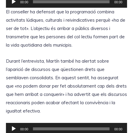
00:00
00:00
e
El conseller ha defensat que la programació combina
p
activitats lúdiques, culturals i reivindicatives perquè «ha de
r
ser de tot». L’objectiu és arribar a públics diversos i
o
transmetre que les persones del col·lectiu formen part de
d
la vida quotidiana dels municipis.
u
c
Durant l’entrevista, Martín també ha alertat sobre
t
l’aparició de discursos que qüestionen drets que
o
semblaven consolidats. En aquest sentit, ha assegurat
r
que «no podem donar per fet absolutament cap dels drets
d
que hem arribat a conquerir» i ha advertit que els discursos
'
reaccionaris poden acabar afectant la convivència i la
à
igualtat efectiva.
u
d
R
00:00
00:00
i