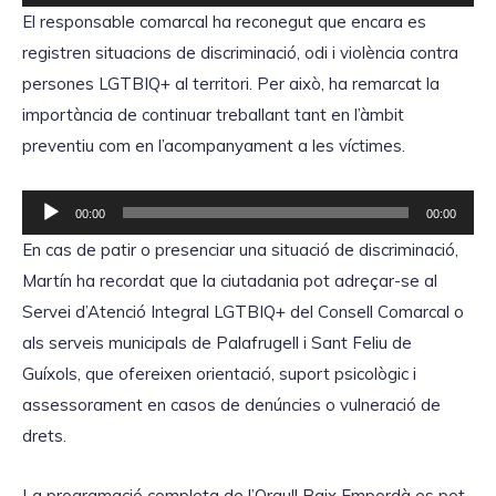
e
El responsable comarcal ha reconegut que encara es
o
p
registren situacions de discriminació, odi i violència contra
r
persones LGTBIQ+ al territori. Per això, ha remarcat la
o
importància de continuar treballant tant en l’àmbit
d
preventiu com en l’acompanyament a les víctimes.
u
c
R
00:00
00:00
t
e
En cas de patir o presenciar una situació de discriminació,
o
p
Martín ha recordat que la ciutadania pot adreçar-se al
r
r
Servei d’Atenció Integral LGTBIQ+ del Consell Comarcal o
d
o
als serveis municipals de Palafrugell i Sant Feliu de
'
d
Guíxols, que ofereixen orientació, suport psicològic i
à
u
assessorament en casos de denúncies o vulneració de
u
c
drets.
d
t
i
o
La programació completa de l’Orgull Baix Empordà es pot