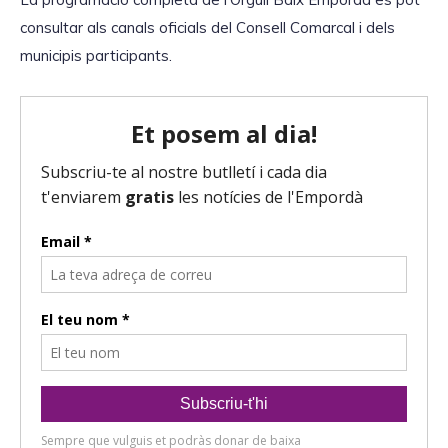
o
r
consultar als canals oficials del Consell Comarcal i dels
d
municipis participants.
'
à
u
d
i
o