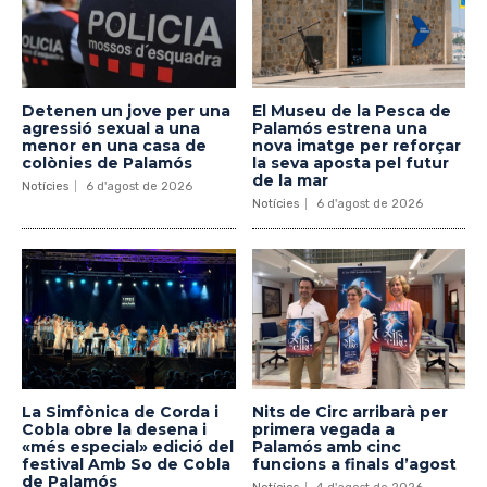
Detenen un jove per una
El Museu de la Pesca de
agressió sexual a una
Palamós estrena una
menor en una casa de
nova imatge per reforçar
colònies de Palamós
la seva aposta pel futur
de la mar
Notícies
6 d'agost de 2026
Notícies
6 d'agost de 2026
La Simfònica de Corda i
Nits de Circ arribarà per
Cobla obre la desena i
primera vegada a
«més especial» edició del
Palamós amb cinc
festival Amb So de Cobla
funcions a finals d’agost
de Palamós