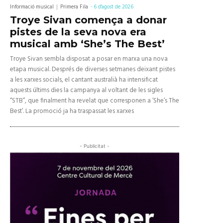
Informació musical
Primera Fila
-
6 d'agost de 2026
Troye Sivan comença a donar
pistes de la seva nova era
musical amb ‘She’s The Best’
Troye Sivan sembla disposat a posar en marxa una nova
etapa musical. Després de diverses setmanes deixant pistes
a les xarxes socials, el cantant australià ha intensificat
aquests últims dies la campanya al voltant de les sigles
“STB”, que finalment ha revelat que corresponen a ‘She’s The
Best’. La promoció ja ha traspassat les xarxes
- Publicitat -