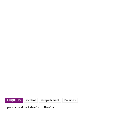
ETIQUETES
alcohol
atropellament
Palamós
policia local de Palamós
Ucraïna