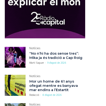
Notícies
“No n’hi ha dos sense tres”:
Mika ja és tradició a Cap Roig
Martí Saguer
-
9 d'agost de 2026
Notícies
Mor un home de 61 anys
ofegat mentre es banyava
mar endins a l’Estartit
Redacció
-
8 d'agost de 2026
Notícies