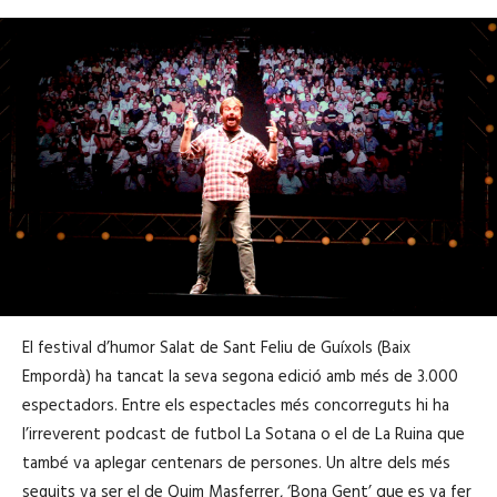
El festival d’humor Salat de Sant Feliu de Guíxols (Baix
Empordà) ha tancat la seva segona edició amb més de 3.000
espectadors. Entre els espectacles més concorreguts hi ha
l’irreverent podcast de futbol La Sotana o el de La Ruina que
també va aplegar centenars de persones. Un altre dels més
seguits va ser el de Quim Masferrer, ‘Bona Gent’ que es va fer