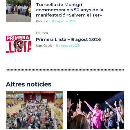
Torroella de Montgrí
commemora els 50 anys de la
manifestació «Salvem el Ter»
Redacció
-
8 d'agost de 2026
La llista
Primera Llista – 8 agost 2026
Marc Clapés
-
8 d'agost de 2026
Altres notícies