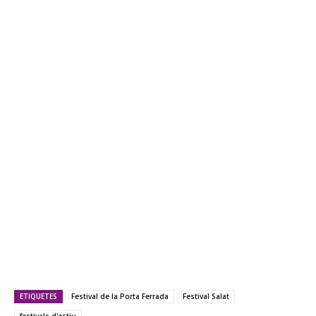
ETIQUETES
Festival de la Porta Ferrada
Festival Salat
festivals d'estiu