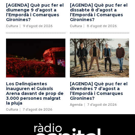
[AGENDA] Què puc fer el
[AGENDA] Què puc fer el
diumenge 9 d’agost a
dissabte 8 d’agost a
l’Empordà i Comarques
l’Empordà i Comarques
Gironines?
Gironines?
Cultura
9 d'agost de 2026
Cultura
8 d'agost de 2026
Los Delinqüentes
[AGENDA] Què puc fer el
inauguren el Guíxols
divendres 7 d’agost a
Arena davant de prop de
l’Empordà i Comarques
3.000 persones malgrat
Gironines?
la pluja
Agenda
7 d'agost de 2026
Cultura
7 d'agost de 2026