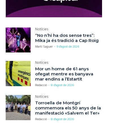
Notícies
“No n’hi ha dos sense tres”:
Mika ja és tradició a Cap Roig
Martí Saguer
-
9 d'agost de 2026
Notícies
Mor un home de 61 anys
ofegat mentre es banyava
mar endins a l’Estartit
Redacció
-
8 d'agost de 2026
Notícies
Torroella de Montgrí
commemora els 50 anys de la
manifestació «Salvem el Ter»
Redacció
-
8 d'agost de 2026