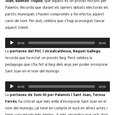
Joan, Raimon Trujillo
, que aquest és un procés històric per
r
Palamós. Recorda que durant els darrers debats electorals els
o
partits municipals s’havien compromès a fer efectiu aquest
d
canvi de nom. Per això, celebra que s’hagi aconseguit tancar
u
aquest tràmit.
c
t
R
o
00:00
00:00
e
r
La
portaveu del PSC i vicealcaldessa, Raquel Gallego
,
p
d
recorda que ha estat un procés llarg. Però celebra la
r
'
pedagogia que s’ha fet al llarg dels anys per poder incorporar
o
à
Sant Joan en el nom del municipi.
d
u
u
d
R
c
00:00
00:00
i
e
t
La
portaveu de Som-hi per Palamós i Sant Joan, Teresa
o
p
o
Ferrés
, ha criticat que més enllà d’incorporar Sant Joan en el
r
r
nom del municipi, cal tenir en compte el nucli en altres actes i
o
d
tenir «una mirada més àmplia». A més, reivindica que se’ls doni