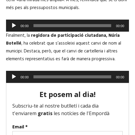
d
'
més pes als pressupostos municipals.
u
à
c
u
R
t
00:00
00:00
d
e
o
Finalment, la
regidora de participació ciutadana, Núria
i
p
r
Botellé
, ha celebrat que s’assoleixi aquest canvi de nom al
o
r
d
municipi. Destaca, però, que el canvi de cartelleria i altres
o
'
elements representatius es farà de manera progressiva.
d
à
u
u
R
c
00:00
00:00
d
e
t
i
p
o
o
r
r
o
d
d
'
u
à
c
u