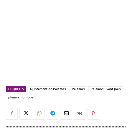
ETIQUETES
Ajuntament de Palamós
Palamós
Palamós i Sant Joan
plenari municipal