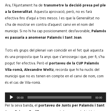
Ara, l’Ajuntament ha de
transmetre la decisió presa pel ple
a la Generalitat
. Aquesta aprovació, però, no es farà
efectiva fins d’aquí a tres mesos. I es que la Generalitat no
s’ha de mostrar en contra d’aquest canvi en el nom del
municipi. Si no hi ha cap posicionament desfavorable,
Palamós
es passaria a anomenar Palamós i Sant Joan
.
Tots els grups del plenari van coincidir en el fet què aquesta
és una proposta que fa anys que s’arrossega i que, per fi, s’ha
pogut fer efectiva. Però el
portaveu de la CUP Palamós
Vila-romà, Alexandre Weltz
, recorda que hi ha nuclis del
municipi que no es tenen en compte en el canvi de nom, com
és el cas de Vila-romà.
R
00:00
00:00
e
Per la seva banda, el
portaveu de Junts per Palamós i Sant
p