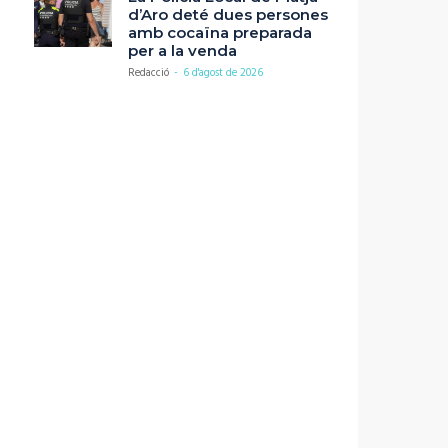
d’Aro deté dues persones
amb cocaïna preparada
per a la venda
Redacció
-
6 d'agost de 2026