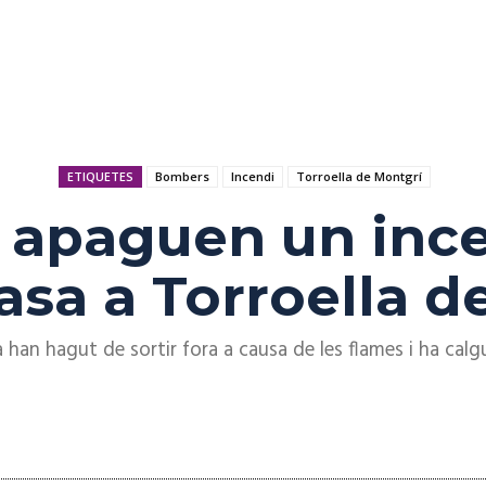
ETIQUETES
Bombers
Incendi
Torroella de Montgrí
 apaguen un inc
sa a Torroella d
han hagut de sortir fora a causa de les flames i ha calg