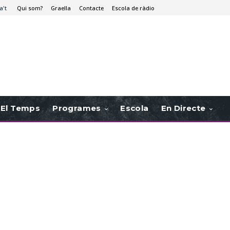
a't
Qui som?
Graella
Contacte
Escola de ràdio
El Temps
Programes
Escola
En Directe