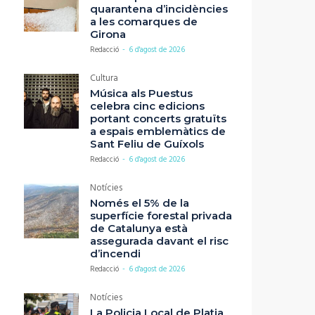
quarantena d’incidències
a les comarques de
Girona
Redacció
-
6 d'agost de 2026
Cultura
Música als Puestus
celebra cinc edicions
portant concerts gratuïts
a espais emblemàtics de
Sant Feliu de Guíxols
Redacció
-
6 d'agost de 2026
Notícies
Només el 5% de la
superfície forestal privada
de Catalunya està
assegurada davant el risc
d’incendi
Redacció
-
6 d'agost de 2026
Notícies
La Policia Local de Platja