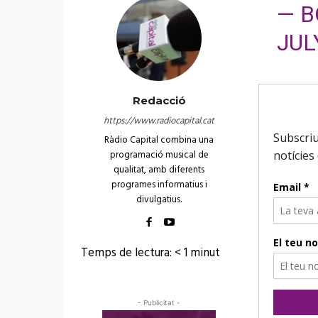
— 
JUL
Redacció
https://www.radiocapital.cat
Ràdio Capital combina una
programació musical de
qualitat, amb diferents
programes informatius i
divulgatius.
Temps de lectura:
< 1
minut
- Publicitat -