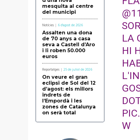
FLA
d’una nova
mesquita al centre
@1
del municipi
SOR
Notícies
6 d'agost de 2026
Assalten una dona
LA 
de 70 anys a casa
seva a Castell d’Aro
HI 
i li roben 50.000
euros
HAB
Reportatges
25 de juliol de 2026
L'I
On veure el gran
eclipsi de Sol del 12
GOS
d’agost: els millors
indrets de
DO
l’Empordà i les
zones de Catalunya
PIC
on serà total
W