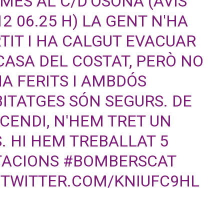
MES AL C/D'OSONA (AVÍS
12
06.25 H) LA GENT N'HA
TIT I HA CALGUT EVACUAR
CASA DEL COSTAT, PERÒ NO
HA FERITS I AMBDÓS
ITATGES SÓN SEGURS. DE
NCENDI, N'HEM TRET UN
. HI HEM TREBALLAT 5
TACIONS
#BOMBERSCAT
.TWITTER.COM/KNIUFC9HL