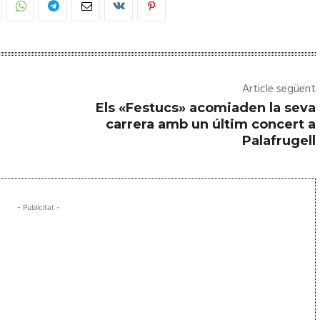
Article següent
Els «Festucs» acomiaden la seva
carrera amb un últim concert a
Palafrugell
- Publicitat -