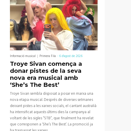
Informació musical
Primera Fila
-
6 d'agost de 2026
Troye Sivan comença a
donar pistes de la seva
nova era musical amb
‘She’s The Best’
Troye Sivan sembla disposat a posar en marxa una
nova etapa musical. Després de diverses setmanes
deixant pistes a les xarxes socials, el cantant australià
ha intensificat aquests últims dies la campanya al
voltant de les sigles “STB”, que finalment ha revelat
que corresponen a ‘She’s The Best’. La promoció ja
ha traspassat les xarxes