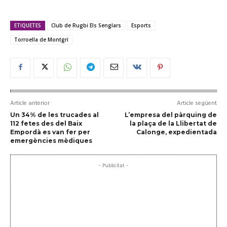
ETIQUETES
Club de Rugbi Els Senglars
Esports
Torroella de Montgrí
Article anterior
Article següent
Un 34% de les trucades al
L’empresa del pàrquing de
112 fetes des del Baix
la plaça de la Llibertat de
Empordà es van fer per
Calonge, expedientada
emergències mèdiques
- Publicitat -