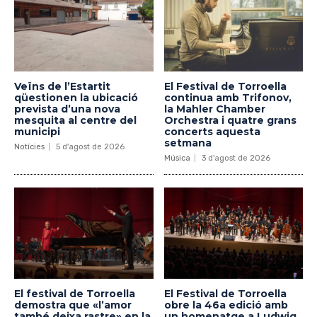
Veïns de l’Estartit
El Festival de Torroella
qüestionen la ubicació
continua amb Trifonov,
prevista d’una nova
la Mahler Chamber
mesquita al centre del
Orchestra i quatre grans
municipi
concerts aquesta
setmana
Notícies
5 d'agost de 2026
Música
3 d'agost de 2026
El festival de Torroella
El Festival de Torroella
demostra que «l’amor
obre la 46a edició amb
també deixa rastre» en la
un homenatge a Ludwig