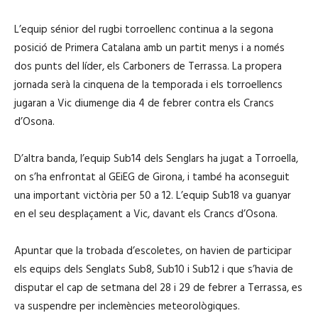
L’equip sénior del rugbi torroellenc continua a la segona
posició de Primera Catalana amb un partit menys i a només
dos punts del líder, els Carboners de Terrassa. La propera
jornada serà la cinquena de la temporada i els torroellencs
jugaran a Vic diumenge dia 4 de febrer contra els Crancs
d’Osona.
D’altra banda, l’equip
Sub14
dels Senglars ha jugat a Torroella,
on s’ha enfrontat al
GEiEG
de Girona, i també ha aconseguit
una important victòria per 50 a 12. L’equip
Sub18
va guanyar
en el seu desplaçament a Vic, davant els Crancs d’Osona.
Apuntar que la trobada d’escoletes, on havien de participar
els equips dels
Senglats
Sub8
,
Sub10
i
Sub12
i que s’havia de
disputar el cap de setmana del 28 i 29 de febrer a Terrassa, es
va suspendre per inclemències meteorològiques.