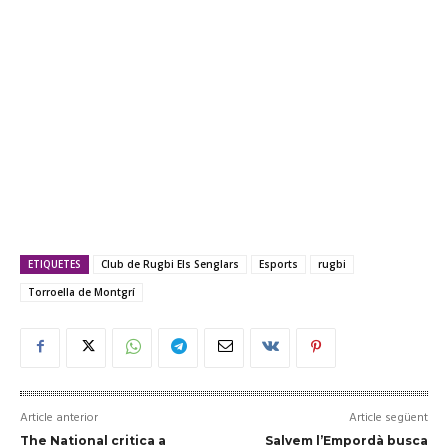
ETIQUETES
Club de Rugbi Els Senglars
Esports
rugbi
Torroella de Montgrí
Article anterior
Article següent
The National critica a
Salvem l’Empordà busca