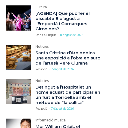
Cultura
[AGENDA] Què puc fer el
dissabte 8 d’agost a
l’Empordà i Comarques
Gironines?
Joan Coll Bagur
-
8 d'agost de 2026
Notícies
Santa Cristina d’Aro dedica
una exposició a l’obra en suro
de l’artesà Pere Ciurana
Redacció
-
7 d'agost de 2026
Notícies
Detingut a l’Hospitalet un
home acusat de participar en
un furt a Torroella amb el
mètode de “la collita”
Redacció
-
7 d'agost de 2026
Informació musical
Mor William Orbit, el