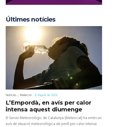
Últimes notícies
Notícies
Redacció
-
8 d'agost de 2026
L’Empordà, en avís per calor
intensa aquest diumenge
El Servei Meteorològic de Catalunya (Meteocat) ha emès un
avís de situació meteorològica de perill per calor intensa