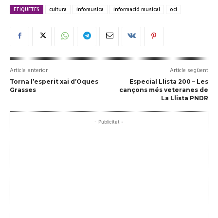
ETIQUETES
cultura
infomusica
informació musical
oci
Article anterior
Article següent
Torna l’esperit xai d’Oques
Especial Llista 200 – Les
Grasses
cançons més veteranes de
La Llista PNDR
- Publicitat -