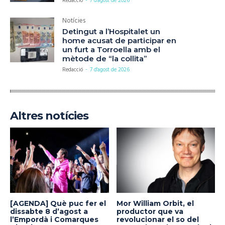
Redacció
-
7 d'agost de 2026
Notícies
Detingut a l’Hospitalet un
home acusat de participar en
un furt a Torroella amb el
mètode de “la collita”
Redacció
-
7 d'agost de 2026
Altres notícies
[AGENDA] Què puc fer el
Mor William Orbit, el
dissabte 8 d’agost a
productor que va
l’Empordà i Comarques
revolucionar el so del