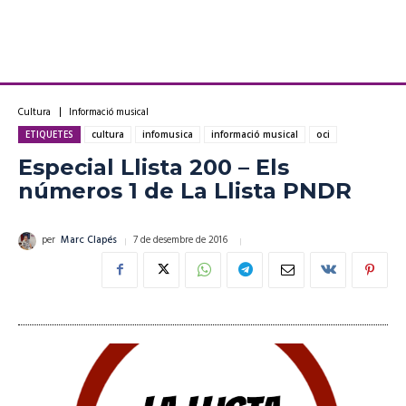
Cultura
Informació musical
ETIQUETES
cultura
infomusica
informació musical
oci
Especial Llista 200 – Els
números 1 de La Llista PNDR
7 de desembre de 2016
per
Marc Clapés