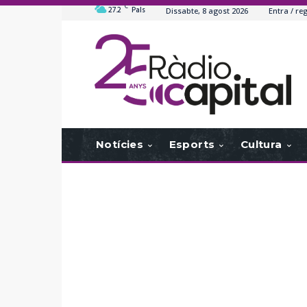
C
27.2
Pals
Dissabte, 8 agost 2026
Entra / reg
Notícies
Esports
Cultura