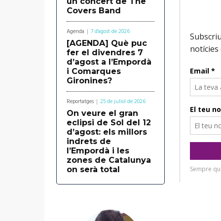
un concert de The
Covers Band
Agenda
7 d'agost de 2026
[AGENDA] Què puc
fer el divendres 7
d’agost a l’Empordà
i Comarques
Gironines?
Reportatges
25 de juliol de 2026
On veure el gran
eclipsi de Sol del 12
d’agost: els millors
indrets de
l’Empordà i les
zones de Catalunya
on serà total