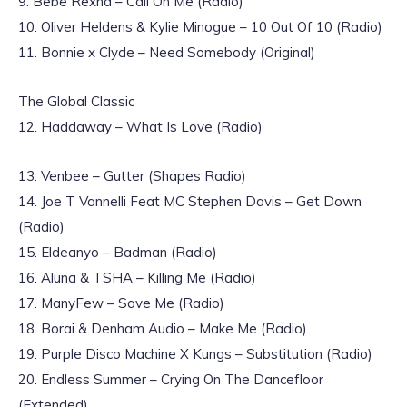
9. Bebe Rexha – Call On Me (Radio)
10. Oliver Heldens & Kylie Minogue – 10 Out Of 10 (Radio)
11. Bonnie x Clyde – Need Somebody (Original)
The Global Classic
12. Haddaway – What Is Love (Radio)
13. Venbee – Gutter (Shapes Radio)
14. Joe T Vannelli Feat MC Stephen Davis – Get Down
(Radio)
15. Eldeanyo – Badman (Radio)
16. Aluna & TSHA – Killing Me (Radio)
17. ManyFew – Save Me (Radio)
18. Borai & Denham Audio – Make Me (Radio)
19. Purple Disco Machine X Kungs – Substitution (Radio)
20. Endless Summer – Crying On The Dancefloor
(Extended)