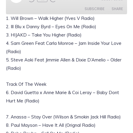
l
a
SUBSCRIBE
SHARE
y
E
1. Will Brown – Walk Higher (Yves V Radio)
p
i
2. Ill Blu x Danny Byrd – Eyes On Me (Radio)
SHARE
s
RSS FEED
o
3. HIJAKD – Take You Higher (Radio)
d
LINK
e
4. Sam Green Feat Carla Monroe – Jam Inside Your Love
(Radio)
5. Steve Aoki Feat Jimmie Allen & Dixie D’Amelio – Older
(Radio)
EMBED
Track Of The Week
6. David Guetta x Anne Marie & Coi Leray – Baby Dont
Hurt Me (Radio)
7. Anassa – Stay Over (Wilson & Smokin Jack Hill Radio)
8. Paul Mayson – Have It All (Orignal Radio)