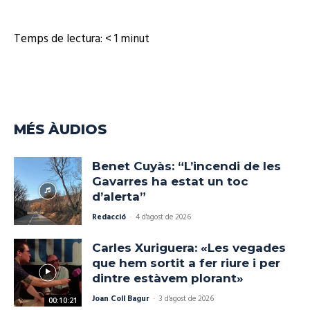
Temps de lectura:
< 1
minut
MÉS ÀUDIOS
Benet Cuyàs: “L’incendi de les
Gavarres ha estat un toc
d’alerta”
Redacció
-
4 d'agost de 2026
Carles Xuriguera: «Les vegades
que hem sortit a fer riure i per
dintre estàvem plorant»
Joan Coll Bagur
-
3 d'agost de 2026
00:10:21