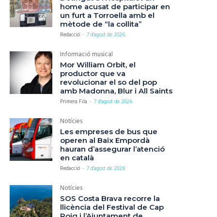
home acusat de participar en
un furt a Torroella amb el
mètode de “la collita”
Redacció
-
7 d'agost de 2026
Informació musical
Mor William Orbit, el
productor que va
revolucionar el so del pop
amb Madonna, Blur i All Saints
Primera Fila
-
7 d'agost de 2026
Notícies
Les empreses de bus que
operen al Baix Empordà
hauran d’assegurar l’atenció
en català
Redacció
-
7 d'agost de 2026
Notícies
SOS Costa Brava recorre la
llicència del Festival de Cap
Roig i l’Ajuntament de