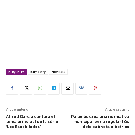
ETIQUETES
katy perry
Novetats
Article anterior
Article següent
Alfred García cantarà el
Palamós crea una normativa
tema principal de la sèrie
municipal per a regular l’ús
‘Los Espabilados’
dels patinets elèctrics