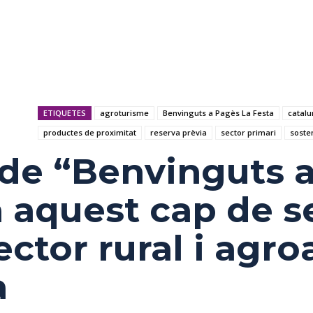
ETIQUETES
agroturisme
Benvinguts a Pagès La Festa
catalu
productes de proximitat
reserva prèvia
sector primari
sosten
 de “Benvinguts 
a aquest cap de 
sector rural i agr
a