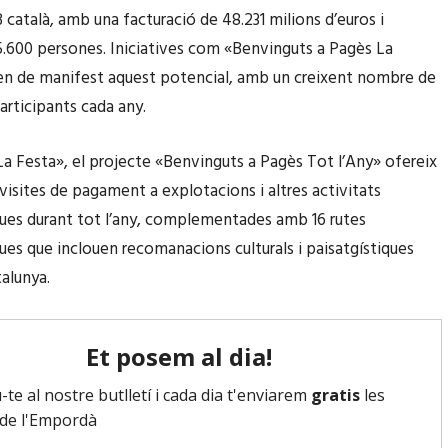
 català, amb una facturació de 48.231 milions d’euros i
.600 persones. Iniciatives com «Benvinguts a Pagès La
en de manifest aquest potencial, amb un creixent nombre de
participants cada any.
a Festa», el projecte «Benvinguts a Pagès Tot l’Any» ofereix
visites de pagament a explotacions i altres activitats
ques durant tot l’any, complementades amb 16 rutes
ques que inclouen recomanacions culturals i paisatgístiques
talunya.