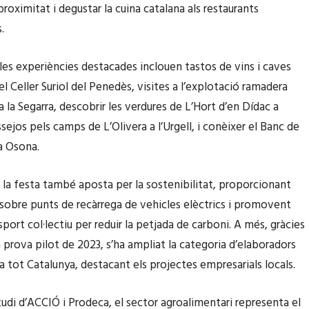
roximitat i degustar la cuina catalana als restaurants
.
les experiències destacades inclouen tastos de vins i caves
l Celler Suriol del Penedès, visites a l’explotació ramadera
 la Segarra, descobrir les verdures de L’Hort d’en Dídac a
ejos pels camps de L’Olivera a l’Urgell, i conèixer el Banc de
 a Osona.
 la festa també aposta per la sostenibilitat, proporcionant
sobre punts de recàrrega de vehicles elèctrics i promovent
nsport col·lectiu per reduir la petjada de carboni. A més, gràcies
la prova pilot de 2023, s’ha ampliat la categoria d’elaboradors
 a tot Catalunya, destacant els projectes empresarials locals.
tudi d’ACCIÓ i Prodeca, el sector agroalimentari representa el