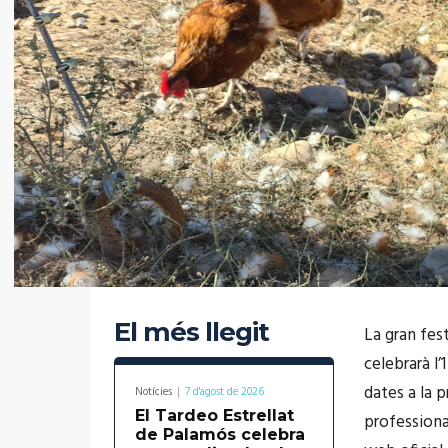
El més llegit
La gran fes
celebrarà l’
dates a la 
Notícies
7 d'agost de 2026
El Tardeo Estrellat
professional
de Palamós celebra