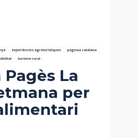
nya
experiències agroturístiques
pagesia catalana
ibilitat
turisme rural
a Pagès La
setmana per
oalimentari