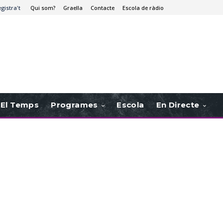
egistra't
Qui som?
Graella
Contacte
Escola de ràdio
El Temps
Programes
Escola
En Directe