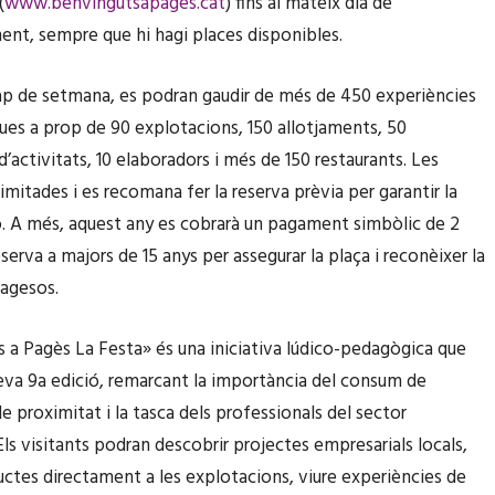
(
www.benvingutsapages.cat
) fins al mateix dia de
ent, sempre que hi hagi places disponibles.
ap de setmana, es podran gaudir de més de 450 experiències
ques a prop de 90 explotacions, 150 allotjaments, 50
’activitats, 10 elaboradors i més de 150 restaurants. Les
imitades i es recomana fer la reserva prèvia per garantir la
ó. A més, aquest any es cobrarà un pagament simbòlic de 2
serva a majors de 15 anys per assegurar la plaça i reconèixer la
pagesos.
 a Pagès La Festa» és una iniciativa lúdico-pedagògica que
 seva 9a edició, remarcant la importància del consum de
e proximitat i la tasca dels professionals del sector
Els visitants podran descobrir projectes empresarials locals,
uctes directament a les explotacions, viure experiències de