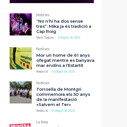
Notícies
“No n’hi ha dos sense
tres”: Mika ja és tradició a
Cap Roig
Martí Saguer
-
9 d'agost de 2026
Notícies
Mor un home de 61 anys
ofegat mentre es banyava
mar endins a l’Estartit
Redacció
-
8 d'agost de 2026
Notícies
Torroella de Montgrí
commemora els 50 anys
de la manifestació
«Salvem el Ter»
Redacció
-
8 d'agost de 2026
La llista