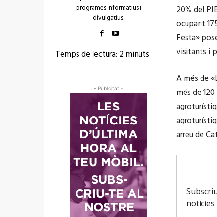
programes informatius i
20% del PIB
divulgatius.
ocupant 175
Festa» pos
visitants i 
Temps de lectura:
2
minuts
A més de «L
- Publicitat -
més de 120 
agroturísti
agroturísti
arreu de Ca