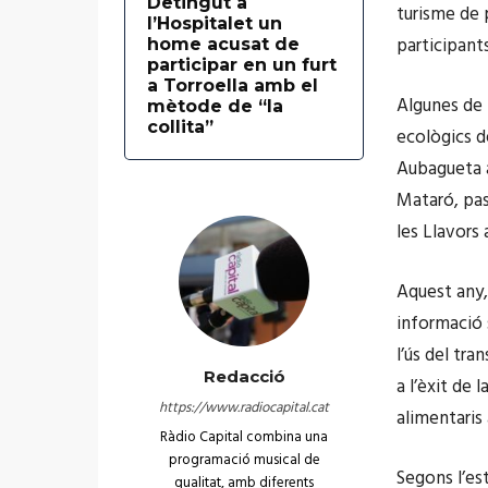
Detingut a
turisme de p
l’Hospitalet un
participants
home acusat de
participar en un furt
a Torroella amb el
Algunes de 
mètode de “la
collita”
ecològics de
Aubagueta a
Mataró, pass
les Llavors
Aquest any,
informació 
l’ús del tra
Redacció
a l’èxit de 
https://www.radiocapital.cat
alimentaris
Ràdio Capital combina una
programació musical de
Segons l’es
qualitat, amb diferents