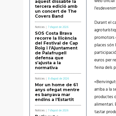
web oficial 
aquest dissabte la
tercera edició amb
l’esdevenim
un concert de The
Covers Band
Durant el c
Notícies
7 d'agost de 2026
agroturísti
SOS Costa Brava
promotors d
recorre la llicència
del Festival de Cap
places són l
Roig i l’Ajuntament
participaci
de Palafrugell
defensa que
euros per re
s’ajusta a la
feina dels 
normativa
Notícies
8 d'agost de 2026
«Benvinguts
Mor un home de 61
arriba a la
anys ofegat mentre
es banyava mar
productes d
endins a l’Estartit
alimentari. 
Notícies
7 d'agost de 2026
tastar prod