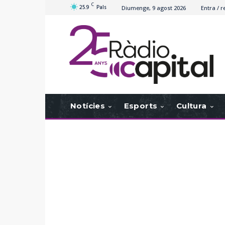
C
25.9
Pals
Diumenge, 9 agost 2026
Entra / r
Notícies
Esports
Cultura