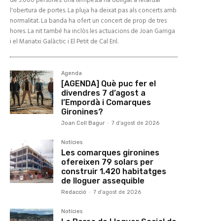
de 3.000 persones. Una tempesta ha obligat a retardar
l'obertura de portes. La pluja ha deixat pas als concerts amb
normalitat. La banda ha ofert un concert de prop de tres
hores. La nit també ha inclòs les actuacions de Joan Garriga
i el Mariatxi Galàctic i El Petit de Cal Eril.
Agenda
[AGENDA] Què puc fer el
divendres 7 d’agost a
l’Empordà i Comarques
Gironines?
Joan Coll Bagur
-
7 d'agost de 2026
Notícies
Les comarques gironines
ofereixen 79 solars per
construir 1.420 habitatges
de lloguer assequible
Redacció
-
7 d'agost de 2026
Notícies