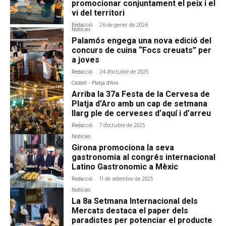
promocionar conjuntament el peix i el
vi del territori
Redacció
-
26 de gener de 2026
Notícies
Palamós engega una nova edició del
concurs de cuina “Focs creuats” per
a joves
Redacció
-
24 d'octubre de 2025
Castell - Platja d'Aro
Arriba la 37a Festa de la Cervesa de
Platja d’Aro amb un cap de setmana
llarg ple de cerveses d’aquí i d’arreu
Redacció
-
7 d'octubre de 2025
Notícies
Girona promociona la seva
gastronomia al congrés internacional
Latino Gastronomic a Mèxic
Redacció
-
11 de setembre de 2025
Notícies
La 8a Setmana Internacional dels
Mercats destaca el paper dels
paradistes per potenciar el producte