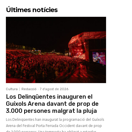
Últimes notícies
Cultura
Redacció
-
7 d'agost de 2026
Los Delinqüentes inauguren el
Guíxols Arena davant de prop de
3.000 persones malgrat la pluja
Los Delinqüentes han inaugurat la programació del Guíxols
Arena del Festival Porta Ferrada Occident davant de prop