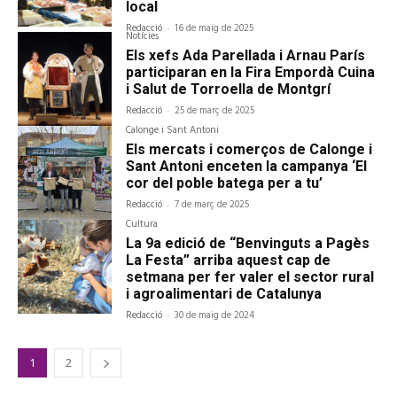
local
Redacció
-
16 de maig de 2025
Notícies
Els xefs Ada Parellada i Arnau París
participaran en la Fira Empordà Cuina
i Salut de Torroella de Montgrí
Redacció
-
25 de març de 2025
Calonge i Sant Antoni
Els mercats i comerços de Calonge i
Sant Antoni enceten la campanya ‘El
cor del poble batega per a tu’
Redacció
-
7 de març de 2025
Cultura
La 9a edició de “Benvinguts a Pagès
La Festa” arriba aquest cap de
setmana per fer valer el sector rural
i agroalimentari de Catalunya
Redacció
-
30 de maig de 2024
1
2