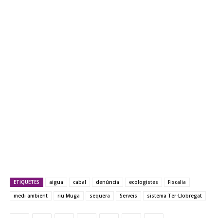
ETIQUETES
aigua
cabal
denúncia
ecologistes
Fiscalia
medi ambient
riu Muga
sequera
Serveis
sistema Ter-Llobregat